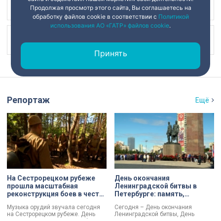
Наш канал в
Продолжая просмотр этого сайта, Вы соглашаетесь на
обработку файлов cookie в соответствии с
Политикой
использования АО «ГАТР» файлов cookie
.
Наш канал в
Принять
Репортаж
Ещё
На Сестрорецком рубеже
День окончания
прошла масштабная
Ленинградской битвы в
реконструкция боев в честь
Петербурге: память,
Дня окончания
церемонии и планы по
Музыка орудий звучала сегодня
Сегодня – День окончания
Ленинградской битвы
созданию нового
на Сестрорецком рубеже. День
Ленинградской битвы, День
мемориала