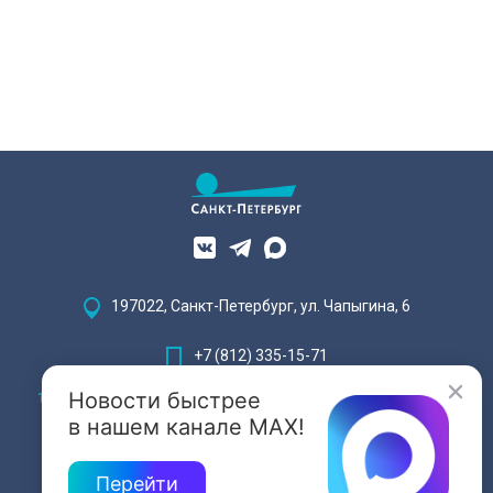
197022, Санкт-Петербург, ул. Чапыгина, 6
+7 (812) 335-15-71
Новости быстрее
Внимание! Отдельные видеоматериалы, размещенные на настоящем
сайте, могут содержать информацию, предназначенную для лиц,
в нашем канале MAX!
достигших 18 лет.
Перейти