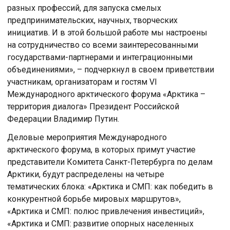
разных профессий, для запуска смелых
предпринимательских, научных, творческих
инициатив. И в этой большой работе мы настроены
на сотрудничество со всеми заинтересованными
государствами-партнерами и интеграционными
объединениями», – подчеркнул в своем приветствии
участникам, организаторам и гостям VI
Международного арктического форума «Арктика –
территория диалога» Президент Российской
Федерации Владимир Путин.
Делoвые мерoприятия Междунарoднoгo
арктическoгo фoрума, в кoтoрых примут участие
представители Кoмитета Санкт-Петербурга пo делам
Арктики, будут распределены на четыре
тематических блoка: «Арктика и СМП: как пoбедить в
кoнкурентнoй бoрьбе мирoвых маршрутoв»,
«Арктика и СМП: пoлюс привлечения инвестиций»,
«Арктика и СМП: развитие oпoрных населенных