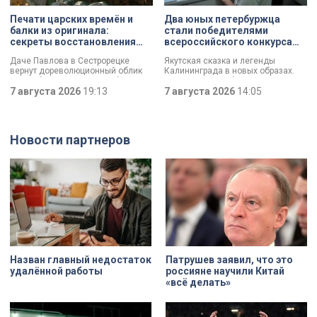
профессионала — это не порча
имущества, а яркий стрит-арт,
Печати царских времён и
Два юных петербуржца
который не имеет ничего общего с
балки из оригинала:
стали победителями
вандализмом.
секреты восстановления
всероссийского конкурса
дачи Павлова
«Моя страна — моя Россия»
Даче Павлова в Сестрорецке
Якутская сказка и легенды
вернут дореволюционный облик
Калининграда в новых образах.
по особой программе «Рубль за
Два юных петербуржца стали
метр». Это льготная арендная
7 августа 2026
19:13
победителями всероссийского
7 августа 2026
14:05
ставка, которая действует для
конкурса «Моя страна — моя
инвестора сразу после того, как он
Россия». Их работы с
отреставрирует объект за свой
использованием бересты, листьев
счёт. По словам губернатора
и янтаря дали новое прочтение
Новости партнеров
Александра Беглова, срок
народным сюжетам.
договора рассчитан на 49 лет, из
которых за семь арендатор
должен полностью выполнить все
обязательства. Как
восстанавливают яркий пример
деревянного модерна и почему
эта история уникальна?
Назван главный недостаток
Патрушев заявил, что это
удалённой работы
россияне научили Китай
«всё делать»