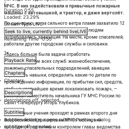
/
МЧС. В них задействовали и привычные пожарные
Duration
0:55
машины с автовышкой, и трактор, и даже вертолёт.
Loaded
:
23.29%
По сценарию, из-за сильного ветра пламя захватило 12
Stream Type
LIVE
гектаров, а оказавшимся в эпицентре людям
Seek to live, currently behind live
LIVE
потребовалась эвакуация. На месте, кроме спасателей,
Remaining Time
-
0:55
работали другие городские службы и силовики.
1x
«Здесь больше была задача отработать
Playback Rate
взаимодействие всех служб: жизнеобеспечения,
пожарно-спасательных подразделений, авиации.
Chapters
Отработать навыки, определить какие-то детали по
Chapters
прохождению информации, по прибытии сил, средств,
чтобы в кратчайшее время локализовать пожар», —
Descriptions
рассказал заместитель начальника ГУ МЧС России по
descriptions off
, selected
Санкт-Петербургу Игорь Улубиков.
Subtitles
Масштабные учения проходят в рамках второго дня
subtitles settings
, opens subtitles settings dialog
Всероссийской тренировки МЧС России, они
subtitles off
, selected
проводятся под личным контролем главы ведомства