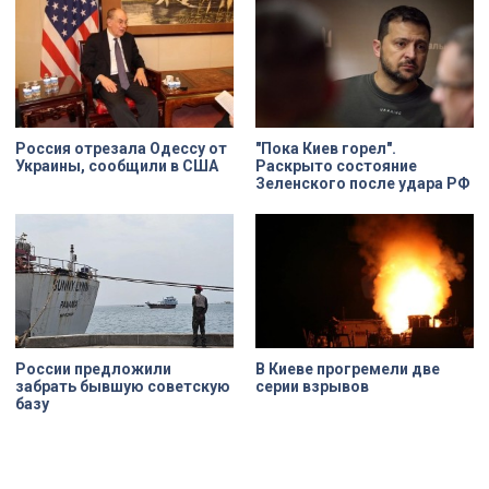
XIX века, прошедшее через
несколько перестроек, сегодня
переживает второе рождение.
Жемчужина, объекта культурного
наследия — исторические часы.
Их элементы утрачены на 90%.
Россия отрезала Одессу от
"Пока Киев горел".
Украины, сообщили в США
Раскрыто состояние
Зеленского после удара РФ
России предложили
В Киеве прогремели две
забрать бывшую советскую
серии взрывов
базу