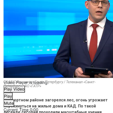
Video Player is loading.
ГУ МЧС России по Санкт-Петербургу / Телеканал «Санкт-
Петербург» / АО «ГАТР»
Play Video
Play
В Курортном районе загорелся лес, огонь угрожает
Mute
перекинуться на жилые дома и КАД. По такой
Current Time
0:00
легенде сегодня проходили масштабные учения