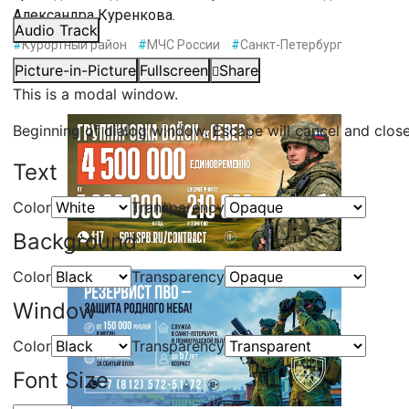
Александра Куренкова.
Audio Track
#
Курортный район
#
МЧС России
#
Санкт-Петербург
Picture-in-Picture
Fullscreen
Share
This is a modal window.
Beginning of dialog window. Escape will cancel and clos
Text
Color
Transparency
Background
Color
Transparency
Window
Color
Transparency
Font Size