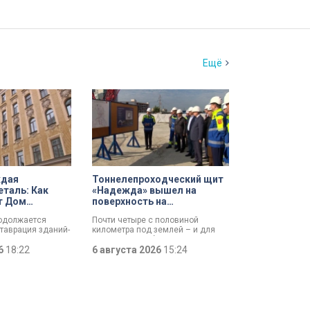
Ещё
ждая
Тоннелепроходческий щит
еталь: Как
«Надежда» вышел на
т Дом
поверхность на
кой церкви
Шуваловском проспекте
родолжается
Почти четыре с половиной
лая на улице
таврация зданий-
километра под землей – и для
амках
«Надежды» забрезжил свет:
 программы.
26
18:22
проходческий щит вышел на
6 августа 2026
15:24
новляют не
поверхность. О ходе работ у
 восстанавливают
демонтажного котлована
ую утраченную
сегодня рассказали губернатору
з самых знаковых
Александру Беглову и
 — Дом
председателю Законодательного
 церкви Святого
Собрания Александру Бельскому.