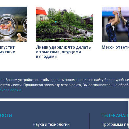
машинах, где ветераны смогли
Николая на ули
лично протестировать технику и
XIX века, проше
почувствовать скорость.
несколько перес
переживает вто
Жемчужина, объ
наследия — ист
Их элементы ут
ыпустит
Ливни ударили: что делать
Месси ответ
амятные
с томатами, огурцами
и ягодами
 на Вашем устройстве, чтобы сделать перемещения по сайту более удобным
деятельности. Продолжая просмотр этого сайта, Вы соглашаетесь на обрабо
айлов cookie
.
ОСТИ
ТЕЛЕКАНАЛ
Наука и технологии
Программа п