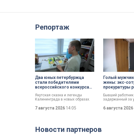
Репортаж
Два юных петербуржца
Голый мужчина
стали победителями
жены: экс-сот
всероссийского конкурса
прокуратуры р
«Моя страна — моя Россия»
почему совер
Якутская сказка и легенды
Бывший работник 
Калининграда в новых образах.
задержанный за у
Два юных петербуржца стали
мужчины, рассказ
победителями всероссийского
7 августа 2026
14:05
которые толкнули
6 августа 2026
конкурса «Моя страна — моя
страшное преступ
Россия». Их работы с
назад он вынес м
использованием бересты,
дома на улице Лу
листьев и янтаря дали новое
выдавая бездыха
Новости партнеров
прочтение народным сюжетам.
за изрядно пере
приятеля.