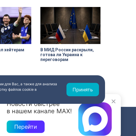
це Марата. Здание
дшее через
троек, сегодня
рое рождение.
екта культурного
орические часы.
рачены на 90%.
ил хейтерам
В МИД России раскрыли,
готова ли Украина к
переговорам
и для Вас, а также для анализа
Принять
тку файлов cookie в
Новости быстрее
в нашем канале MAX!
СВЯЗЬ
Перейти
ередач
RSS