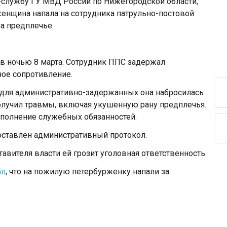
-службу ГУ МВД России по Нижегородской области,
женщина напала на сотрудника патрульно-постовой
за предплечье.
в ночью 8 марта. Сотрудник ППС задержал
ное сопротивление.
для административно-задержанных она набросилась
получил травмы, включая укушенную рану предплечья.
олнение служебных обязанностей.
ставлен административный протокол.
авителя власти ей грозит уголовная ответственность.
ал
, что на пожилую петербурженку напали за