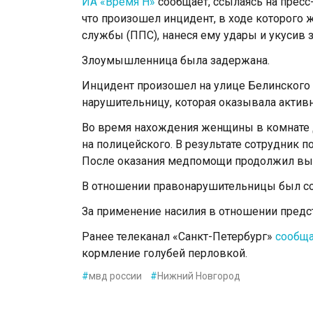
ИА «Время Н»
сообщает, ссылаясь на пресс
что произошел инцидент, в ходе которого 
службы (ППС), нанеся ему удары и укусив 
Злоумышленница была задержана.
Инцидент произошел на улице Белинского 
нарушительницу, которая оказывала актив
Во время нахождения женщины в комнате 
на полицейского. В результате сотрудник 
После оказания медпомощи продолжил вып
В отношении правонарушительницы был со
За применение насилия в отношении предст
Ранее телеканал «Санкт-Петербург»
сообщ
кормление голубей перловкой.
#
мвд россии
#
Нижний Новгород