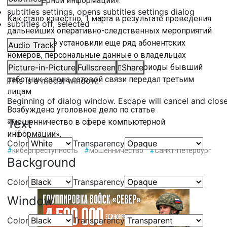
компьютерной информации».
subtitles settings
, opens subtitles settings dialog
Как стало известно, 1 марта в результате проведения
subtitles off
, selected
дальнейших оперативно-следственных мероприятий
полицейские установили еще ряд абонентских
Audio Track
номеров, персональные данные о владельцах
которых задержанный в разные периоды бывший
Picture-in-Picture
Fullscreen
Share
работник салона сотовой связи передал третьим
This is a modal window.
лицам.
Beginning of dialog window. Escape will cancel and clos
Возбуждено уголовное дело по статье
Text
«мошенничество в сфере компьютерной
информации».
Color
Transparency
#
киберпреступность
#
мошенничество
#
Санкт-Петербург
Background
Color
Transparency
Window
Color
Transparency