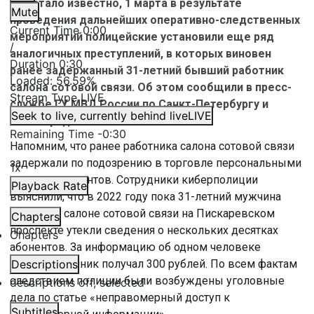
Как стало известно, 1 марта в результате
Mute
проведения дальнейших оперативно-следственных
Current Time
0:00
мероприятий полицейские установили еще ряд
/
аналогичных преступлений, в которых виновен
Duration
0:30
ранее задержанный 31-летний бывший работник
Loaded
:
56.59%
салона сотовой связи. Об этом сообщили в пресс-
Stream Type
LIVE
службе ГУ МВД России по Санкт-Петербургу и
Seek to live, currently behind live
LIVE
Ленинградской области.
Remaining Time
-
0:30
Напомним, что ранее работника салона сотовой связи
задержали по подозрению в торговле персональными
1x
данными клиентов. Сотрудники киберполиции
Playback Rate
выяснили, что в 2022 году пока 31-летний мужчина
работал в салоне сотовой связи на Пискаревском
Chapters
проспекте утекли сведения о нескольких десятках
Chapters
абонентов. За информацию об одном человеке
злоумышленник получал 300 рублей. По всем фактам
Descriptions
следствием полиции были возбуждены уголовные
descriptions off
, selected
дела по статье «неправомерный доступ к
Subtitles