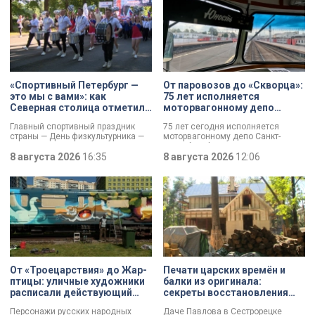
«Спортивный Петербург —
От паровозов до «Скворца»:
это мы с вами»: как
75 лет исполняется
Северная столица отметила
моторвагонному депо
День физкультурника
Санкт-Петербург-
Главный спортивный праздник
75 лет сегодня исполняется
Финляндский
страны — День физкультурника —
моторвагонному депо Санкт-
отмечают в России. Всех
Петербург-Финляндский.
причастных поздравил президент
8 августа 2026
16:35
Появление этого объекта для
8 августа 2026
12:06
Владимир Путин, отметив:
железной дороги стало поистине
продолжается обновление и
знаковым: паровозы уступили
создание стадионов,
место электричкам. Изначально
тренировочных баз и
выполняли 13 пар рейсов, сейчас
спортплощадок. К петербуржцам
— почти в 20 раз больше. В парке
обратился губернатор Александр
предприятия — современные
Беглов. Он подчеркнул: именно в
вагоны и ретро-составы.
городе на Неве зародились
традиции футбола, фигурного
катания, тяжёлой и лёгкой
атлетики, плавания и триатлона.
От «Троецарствия» до Жар-
Печати царских времён и
Тысячи спортсменов разного
птицы: уличные художники
балки из оригинала:
возраста сегодня собрались на
расписали действующий
секреты восстановления
Крестовском острове.
состав метро Петербурга
дачи Павлова
Персонажи русских народных
Даче Павлова в Сестрорецке