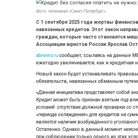
Фото: телеканал «Санкт-Петербург»
С 1 сентября 2025 года жертвы финансо
навязанных кредитов. Этот закон напра
граждан, которые часто становятся ми
Ассоциации юристов России Ярослав Ост
abnews.ru
сообщает, ссылаясь на данные МВ
ежегодно увеличивается, как и кредитная н
Новый закон будет устанавливать правов
обязательств, навязанных обманным путем
«Данная инициатива представляет собой з
Кредит может быть признан взятым под вл
условий: отсутствие должной проверки со 
«периода охлаждения» для кредитов на сум
является наличие возбужденного уголовног
Остапенко. Однако в данный момент неясно
при соблюдении только одного из этих усл