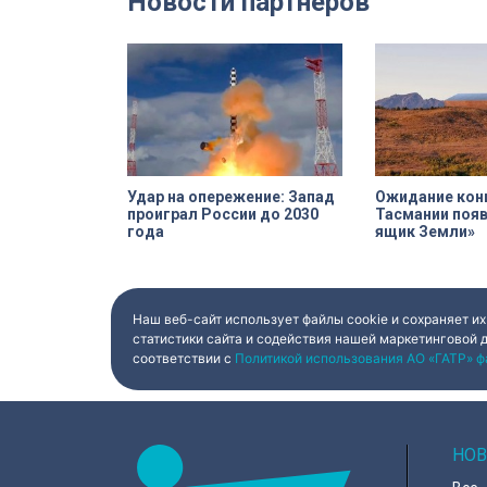
Новости партнеров
во время визита 
пострадавших пр
Компания шьет э
спортсменов и к
корпораций. Про
спортивной одеж
товар почти на 1
рублей.
Удар на опережение: Запад
Ожидание конц
проиграл России до 2030
Тасмании появ
года
ящик Земли»
Наш веб-сайт использует файлы cookie и сохраняет их
статистики сайта и содействия нашей маркетинговой 
соответствии с
Политикой использования АО «ГАТР» ф
НОВ