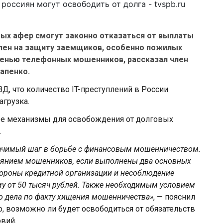
вых афер смогут законно отказаться от выплаты
влен на защиту заемщиков, особенно пожилых
шенью телефонных мошенников, рассказал член
апенко.
Д, что количество IT-преступлений в России
агрузка.
ые механизмы для освобождения от долговых
.
начимый шаг в борьбе с финансовым мошенничеством.
иянием мошенников, если выполнены два основных
стороны кредитной организации и несоблюдение
му от 50 тысяч рублей. Также необходимым условием
о дела по факту хищения мошенничества»
, — пояснил
, возможно ли будет освободиться от обязательств
овий.