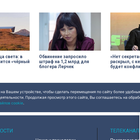
на одно из
возможность увидеть не только
валового регио
едприятий.
как было, но и как задумывалось.
продукта. Где о
кипировку для
Это и пространственная логика,
торговая площад
рупных
пропорции, соотношения света и
стал его участн
изводитель
объема, а также назначение
ды потерял
комнат. Как отметил губернатор
0 миллионов
Александр Беглов, все
реставрационные работы в
«Пенатах» проводились под
строгим контролем специалистов
КГИОП.
а света: в
Обвинение запросило
«Нет секрета
ится «чёрный
штраф на 1,2 млрд для
раскрыл, с к
блогера Лерчек
будет конфл
 на Вашем устройстве, чтобы сделать перемещения по сайту более удобным
деятельности. Продолжая просмотр этого сайта, Вы соглашаетесь на обрабо
айлов cookie
.
ОСТИ
ТЕЛЕКАНАЛ