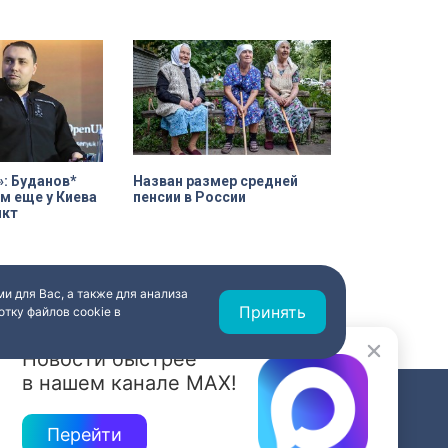
нального
2026 года отремонтируют ещё
ткрылась первая
порядка 70 квартир.
ка проекта и кто
иком?
»: Буданов*
Назван размер средней
ем еще у Киева
пенсии в России
икт
и для Вас, а также для анализа
Принять
тку файлов cookie в
Новости быстрее
в нашем канале MAX!
СВЯЗЬ
Перейти