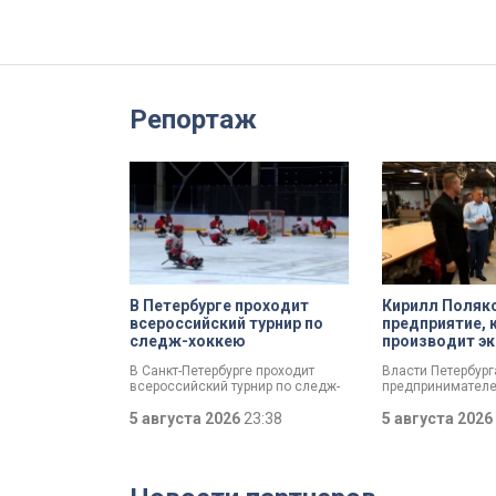
Репортаж
В Петербурге проходит
Кирилл Поляк
всероссийский турнир по
предприятие, 
следж-хоккею
производит эк
спортсменов
В Санкт-Петербурге проходит
Власти Петербур
всероссийский турнир по следж-
предпринимателе
хоккею. Призёры получат не
пострадал от кру
только медали, но и возможность
5 августа 2026
23:38
складах маркетп
5 августа 2026
в следующем сезоне стать
Разработать спец
участниками чемпионата России
мер правительств
«Лиги героев».
поручил губернат
Беглов. Сегодня 
вице-губернатор 