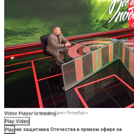
Video Player is loading.
Фото и видео: телеканал «Санкт-Петербург»
Play Video
Ко Дню защитника Отечества в прямом эфире на
Play