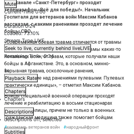
телеканале «Санкт-Петербург» проходит
Mute
телемарафон «Всё для победы!». Начальник
Current Time
0:00
Госпиталя для ветеранов войн Максим Кабанов
/
рассказал, с какими ранениями проходят лечение
Duration
0:24
бойцы СВО.
Loaded
:
73.10%
Stream Type
LIVE
«Современная боевая травма отличается от травмы
Seek to live, currently behind live
LIVE
Великой Отечественной войны, от травмы каких-то
Remaining Time
-
0:24
локальных войн, от травм, которые получали наши
бойцы в Афганистане. Это, в основном, минно-
1x
взрывная травма, осколочные ранения,
превалирующие над ранениями пулевыми. Пулевых
Playback Rate
практически единицы», – отметил Максим Кабанов.
Chapters
Бойцы специальной военной операции проходят
Chapters
лечение и реабилитацию в восьми стационарах
Северной столицы, причем не только в военных.
Descriptions
Гражданская медицина также помогает бойцам.
descriptions off
, selected
#
госпиталь ветеранов войн
#
народныйфронт
Subtitles