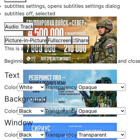
subtitles settings
, opens subtitles settings dialog
subtitles off
, selected
Audio Track
Picture-in-Picture
Fullscreen
Share
This is a modal window.
Beginning of dialog window. Escape will cancel and clos
Text
Color
Transparency
Background
Color
Transparency
Window
Color
Transparency