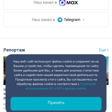
Наш канал в
Наш канал в
Репортаж
Ещё
Наш веб-сайт использует файлы cookie и сохраняет их на
Вашем устройстве, чтобы сделать перемещения по сайту
более удобными для Вас, а также для анализа статистики
сайта и содействия нашей маркетинговой деятельности.
Продолжая просмотр этого сайта, Вы соглашаетесь на
обработку файлов cookie в соответствии с
Политикой
использования АО «ГАТР» файлов cookie
.
На Сестрорецком рубеже
День окончания
прошла масштабная
Ленинградской битвы в
реконструкция боев в честь
Петербурге: память,
Дня окончания
церемонии и планы по
Принять
Музыка орудий звучала сегодня
Сегодня – День окончания
Ленинградской битвы
созданию нового
на Сестрорецком рубеже. День
Ленинградской битвы, День
мемориала
окончания Ленинградской битвы
воинской славы России. В своем