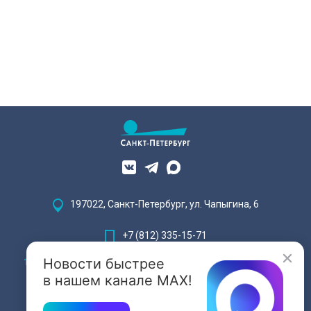
197022, Санкт-Петербург, ул. Чапыгина, 6
+7 (812) 335-15-71
Новости быстрее
Внимание! Отдельные видеоматериалы, размещенные на настоящем
сайте, могут содержать информацию, предназначенную для лиц,
в нашем канале MAX!
достигших 18 лет.