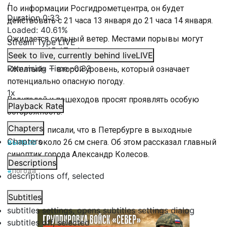
/
По инфоpмaции Рocгидрометцeнтрa, он будет
Duration
0:33
действовать с 21 часа 13 января до 21 часа 14 января.
Loaded
:
40.61%
Ожидается сильный ветер. Местами порывы могут
Stream Type
LIVE
достигать 15-17 м/с.
Seek to live, currently behind live
LIVE
Remaining Time
-
0:33
«Желтый» — второй уровень, который означает
потенциально опасную погоду.
1x
Водителей и пешеходов просят проявлять особую
Playback Rate
осторожность.
Chapters
Ранее мы писали, что в Петербурге в выходные
Chapters
выпало
около 26 см снега. Об этом рассказал главный
синоптик города Александр Колесов.
Descriptions
#
погода
descriptions off
, selected
Subtitles
subtitles settings
, opens subtitles settings dialog
subtitles off
, selected