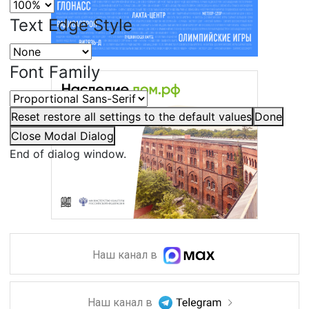
Text Edge Style
Font Family
Reset
restore all settings to the default values
Done
Close Modal Dialog
End of dialog window.
Наш канал в
Наш канал в