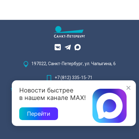
197022, Санкт-Петербург, ул. Чапыгина, 6
+7 (812) 335-15-71
Новости быстрее
Внимание! Отдельные видеоматериалы, размещенные на настоящем
сайте, могут содержать информацию, предназначенную для лиц,
в нашем канале MAX!
достигших 18 лет.
Перейти