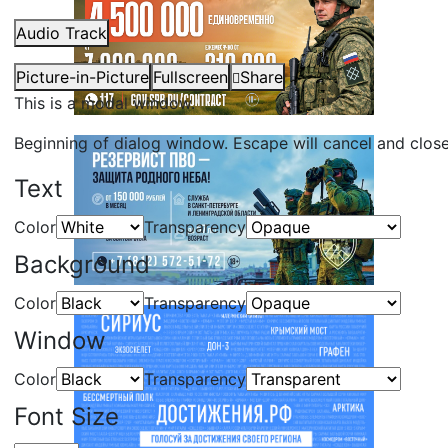
Audio Track
Picture-in-Picture
Fullscreen
Share
This is a modal window.
Beginning of dialog window. Escape will cancel and clos
Text
Color
Transparency
Background
Color
Transparency
Window
Color
Transparency
Font Size