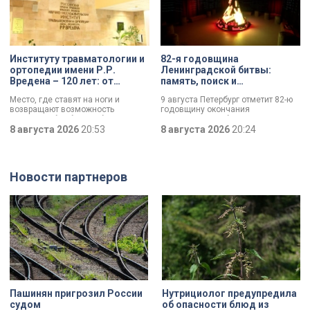
судьбе Анны Трусовой,
пережившей оккупацию
Павловска и потерю близких.
Институту травматологии и
82-я годовщина
ортопедии имени Р.Р.
Ленинградской битвы:
Вредена – 120 лет: от
память, поиск и
императорской лечебницы
возвращение имен
Место, где ставят на ноги и
9 августа Петербург отметит 82-ю
до передового
возвращают возможность
годовщину окончания
медицинского центра
двигаться без боли. Юбилей
Ленинградской битвы. Это День
отмечает Институт травматологии
8 августа 2026
20:53
воинской славы, который был
8 августа 2026
20:24
и ортопедии имени Р.Р. Вредена.
официально установлен в апреле
прошлого года.
Новости партнеров
Пашинян пригрозил России
Нутрициолог предупредила
судом
об опасности блюд из