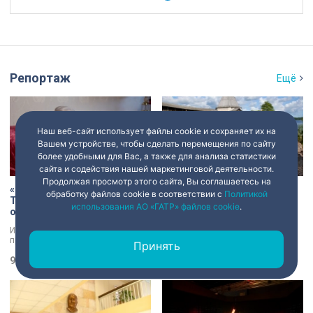
Репортаж
Ещё
Наш веб-сайт использует файлы cookie и сохраняет их на
Вашем устройстве, чтобы сделать перемещения по сайту
более удобными для Вас, а также для анализа статистики
сайта и содействия нашей маркетинговой деятельности.
Продолжая просмотр этого сайта, Вы соглашаетесь на
«Есть хочу!»: история Анны
В Старой Ладоге археологи
обработку файлов cookie в соответствии с
Политикой
Трусовой, пережившей
нашли крест XI века и
использования АО «ГАТР» файлов cookie
.
оккупацию и потерю
боевой топор – главные
близких в 12 лет
трофеи экспедиции
История каждого человека,
Находки, которые вызывают
прошедшего войну, –
трепет даже у специалистов!
Принять
напоминание о цене победы.
Нательный крест возрастом более
Сколько испытаний выпало на
9 августа 2026
11:18
тысячи лет и боевой топор – вот
8 августа 2026
21:07
долю блокадников, тружеников
главные трофеи археологической
тыла, солдат, женщин и, конечно
экспедиции в Старой Ладоге в
же, детей. Три года скитаний,
этом году.
потеря близких, голод – в 12 лет
она осталась совершенно одна. О