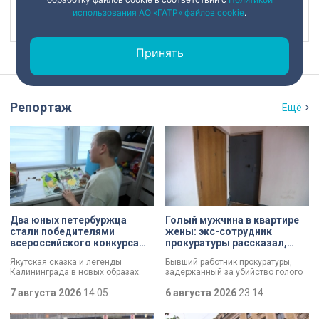
использования АО «ГАТР» файлов cookie
.
Наш канал в
Принять
Репортаж
Ещё
Два юных петербуржца
Голый мужчина в квартире
стали победителями
жены: экс-сотрудник
всероссийского конкурса
прокуратуры рассказал,
«Моя страна — моя Россия»
почему совершил убийство
Якутская сказка и легенды
Бывший работник прокуратуры,
Калининграда в новых образах.
задержанный за убийство голого
Два юных петербуржца стали
мужчины, рассказал о причинах,
победителями всероссийского
7 августа 2026
14:05
которые толкнули его на страшное
6 августа 2026
23:14
конкурса «Моя страна — моя
преступление. Два года назад он
Россия». Их работы с
вынес мертвеца из дома на улице