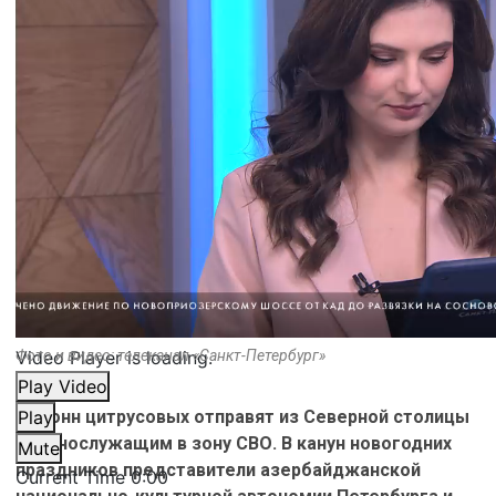
Video Player is loading.
Фото и видео: телеканал «Санкт-Петербург»
Play Video
20 тонн цитрусовых отправят из Северной столицы
Play
военнослужащим в зону СВО. В канун новогодних
Mute
праздников представители азербайджанской
Current Time
0:00