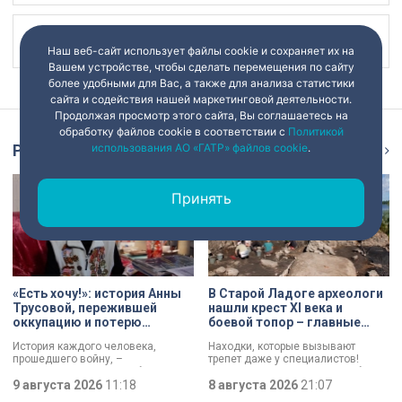
Наш канал в
Наш веб-сайт использует файлы cookie и сохраняет их на
Вашем устройстве, чтобы сделать перемещения по сайту
более удобными для Вас, а также для анализа статистики
сайта и содействия нашей маркетинговой деятельности.
Продолжая просмотр этого сайта, Вы соглашаетесь на
обработку файлов cookie в соответствии с
Политикой
использования АО «ГАТР» файлов cookie
.
Репортаж
Ещё
Принять
«Есть хочу!»: история Анны
В Старой Ладоге археологи
Трусовой, пережившей
нашли крест XI века и
оккупацию и потерю
боевой топор – главные
близких в 12 лет
трофеи экспедиции
История каждого человека,
Находки, которые вызывают
прошедшего войну, –
трепет даже у специалистов!
напоминание о цене победы.
Нательный крест возрастом более
Сколько испытаний выпало на
9 августа 2026
11:18
тысячи лет и боевой топор – вот
8 августа 2026
21:07
долю блокадников, тружеников
главные трофеи археологической