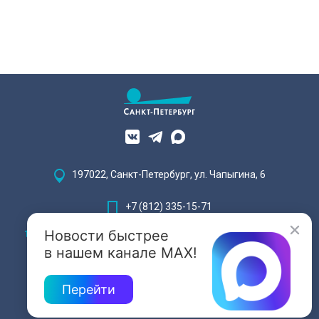
197022, Санкт-Петербург, ул. Чапыгина, 6
+7 (812) 335-15-71
Новости быстрее
Внимание! Отдельные видеоматериалы, размещенные на настоящем
сайте, могут содержать информацию, предназначенную для лиц,
в нашем канале MAX!
достигших 18 лет.
Перейти