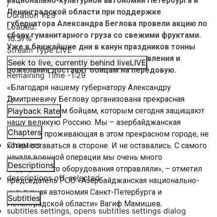
национально-культурной автономии Петербурга и
/
Ленинградской области при поддержке
Duration
1:29
губернатора Александра Беглова провели акцию по
Loaded
:
сбору гуманитарного груза со свежими фруктами.
16.37%
Уже в ближайшие дни в канун праздников тонны
Stream Type
LIVE
цитрусовых, а также теплые поздравления и
Seek to live, currently behind live
LIVE
пожелания доставят бойцам на передовую.
Remaining Time
-
1:29
«Благодаря нашему губернатору Александру
1x
Дмитриевичу Беглову организована прекрасная
отправка нашим бойцам, которым сегодня защищают
Playback Rate
нашу великую Россию. Мы – азербайджанская
Chapters
диаспора, проживающая в этом прекрасном городе, не
Chapters
хотим оставаться в стороне. И не оставались. С самого
начала военной операции мы очень много
Descriptions
медицинского оборудования отправляли», – отметил
descriptions off
, selected
председатель РОО «Азербайджанская национально-
культурная автономия Санкт-Петербурга и
Subtitles
Ленинградской области» Вагиф Мамишев.
subtitles settings
, opens subtitles settings dialog