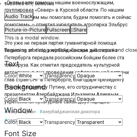
«Оказываем помощь нашим военнослужащим,
subtitles off
, selected
группировка «Север» в Курской области. По нашим
Audio Track
возможностям мы помогали, будем помогать и сейчас
помогаем», – отметил учредитель агропарка Эльбрус
Picture-in-Picture
Fullscreen
Share
Мамедов.
This is a modal window.
Это уже не первая партия гуманитарной помощи.
Beginning of dialog window. Escape will cancel and clos
Только за этот год азербайджанская диаспора из
Петербурга передала российским бойцам более ста
Text
тонн груза. Как отметил председатель культурной
автономии, в дни проведения неформальной встречи
Color
Transparency
глав стран СНГ в Петербурге, благодаря президенту
Background
России Владимиру Путину, его сотрудничеству с
президентом Азербайджана Ильхамом Алиевым,
Color
Transparency
укрепляются культурные связи двух народов.
Window
#
Азербайджан
#
азербайджанская диаспора
#
гумпомощь
Color
Transparency
Font Size