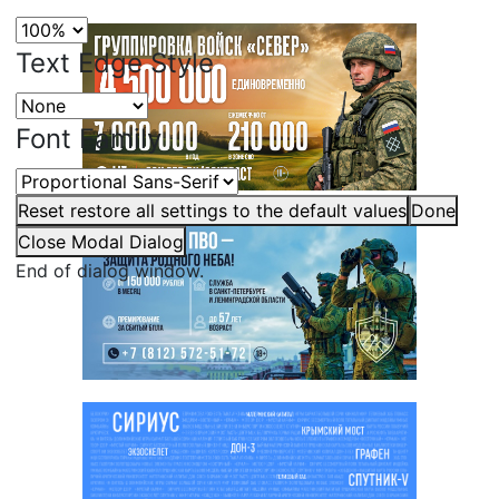
Text Edge Style
Font Family
Reset
restore all settings to the default values
Done
Close Modal Dialog
End of dialog window.