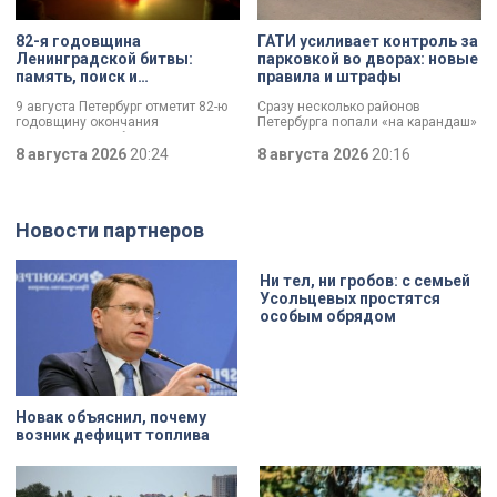
82-я годовщина
ГАТИ усиливает контроль за
Ленинградской битвы:
парковкой во дворах: новые
память, поиск и
правила и штрафы
возвращение имен
9 августа Петербург отметит 82-ю
Сразу несколько районов
годовщину окончания
Петербурга попали «на карандаш»
Ленинградской битвы. Это День
к ГАТИ. Там усилят контроль за
воинской славы, который был
8 августа 2026
20:24
парковкой во дворах. За два
8 августа 2026
20:16
официально установлен в апреле
летних месяца только по
прошлого года.
Выборгскому району ведомство
вынесло больше 10 тысяч
постановлений.
Новости партнеров
Ни тел, ни гробов: с семьей
Усольцевых простятся
особым обрядом
Новак объяснил, почему
возник дефицит топлива