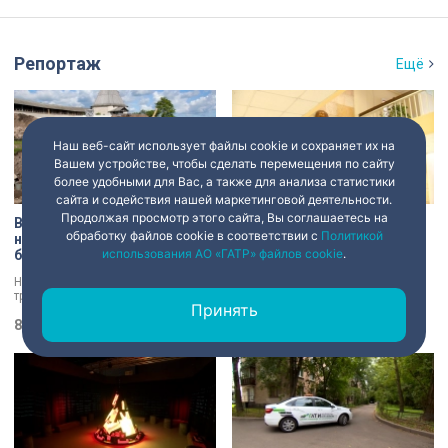
Репортаж
Ещё
Наш веб-сайт использует файлы cookie и сохраняет их на
Вашем устройстве, чтобы сделать перемещения по сайту
более удобными для Вас, а также для анализа статистики
сайта и содействия нашей маркетинговой деятельности.
Продолжая просмотр этого сайта, Вы соглашаетесь на
В Старой Ладоге археологи
Институту травматологии и
обработку файлов cookie в соответствии с
Политикой
нашли крест XI века и
ортопедии имени Р.Р.
использования АО «ГАТР» файлов cookie
.
боевой топор – главные
Вредена – 120 лет: от
трофеи экспедиции
императорской лечебницы
Находки, которые вызывают
Место, где ставят на ноги и
до передового
трепет даже у специалистов!
возвращают возможность
медицинского центра
Принять
Нательный крест возрастом более
двигаться без боли. Юбилей
тысячи лет и боевой топор – вот
8 августа 2026
21:07
отмечает Институт травматологии
8 августа 2026
20:53
главные трофеи археологической
и ортопедии имени Р.Р. Вредена.
экспедиции в Старой Ладоге в
этом году.