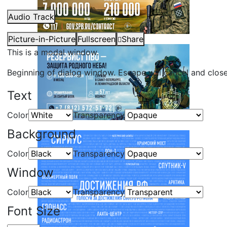
Audio Track
Picture-in-Picture
Fullscreen
Share
This is a modal window.
Beginning of dialog window. Escape will cancel and clos
Text
Color
Transparency
Background
Color
Transparency
Window
Color
Transparency
Font Size