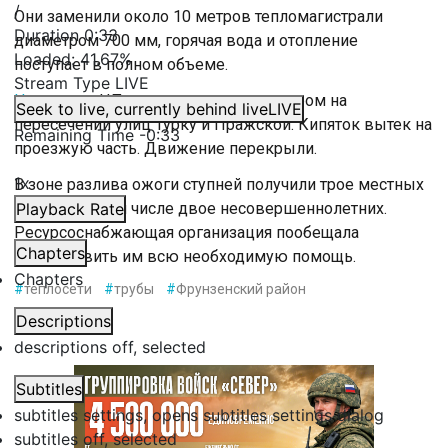
/
Они заменили около 10 метров тепломагистрали
Duration
0:33
диаметром 700 мм, горячая вода и отопление
Loaded
:
41.67%
поступает в полном объеме.
Stream Type
LIVE
Напомним
, ЧП случилось накануне утром на
Seek to live, currently behind live
LIVE
пересечении улиц Турку и Пражской. Кипяток вытек на
Remaining Time
-
0:33
проезжую часть. Движение перекрыли.
1x
В зоне разлива ожоги ступней получили трое местных
жителей, в том числе двое несовершеннолетних.
Playback Rate
Ресурсоснабжающая организация пообещала
Chapters
предоставить им всю необходимую помощь.
Chapters
#
теплосети
#
трубы
#
Фрунзенский район
Descriptions
descriptions off
, selected
Subtitles
subtitles settings
, opens subtitles settings dialog
subtitles off
, selected