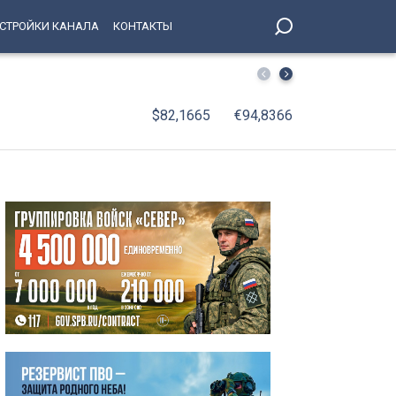
СТРОЙКИ КАНАЛА
КОНТАКТЫ
От паровозов до «Скворца»: 75 лет исполняется мотор
$82,1665
€94,8366