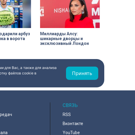
одарили арбуз
Миллиарды Алсу:
ика в ворота
шикарные дворцы и
эксклюзивный Лондон
и для Вас, а также для анализа
Принять
тку файлов cookie в
СВЯЗЬ
ередач
RSS
Вконтакте
нала
YouTube