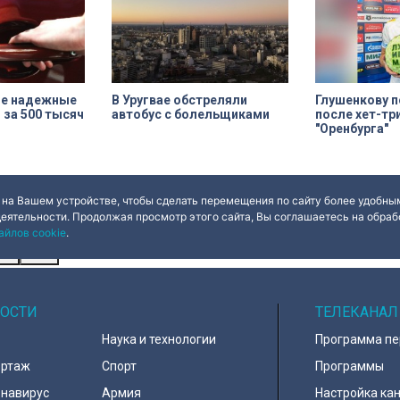
й стрит-арт,
деревянного модерна и почему
 ничего общего
эта история уникальна?
ые надежные
В Уругвае обстреляли
Глушенкову п
за 500 тысяч
автобус с болельщиками
после хет-тр
"Оренбурга"
 на Вашем устройстве, чтобы сделать перемещения по сайту более удобным
деятельности. Продолжая просмотр этого сайта, Вы соглашаетесь на обрабо
айлов cookie
.
ues
Done
ОСТИ
ТЕЛЕКАНАЛ
Наука и технологии
Программа п
ортаж
Спорт
Программы
навирус
Армия
Настройка ка