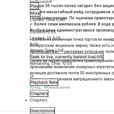
Свыше 55 тысяч пачек сигарет без акци
Play
прошел масштабный рейд сотрудников э
Mute
Госавтоинспекции. По оценкам правоохр
Current Time
0:00
— более семи миллионов рублей. В ходе 
/
Возбуждено административное производ
Duration
0:55
Loaded
:
25.52%
«Выявлена розничная точка торговли немар
0:00
белорусские акцизные марки, также есть 
Stream Type
LIVE
производства», — рассказал сотрудник пол
Seek to live, currently behind live
LIVE
Также на территории рынка правоохраните
Remaining Time
-
0:55
признаками изменения номерных агрегатов 
полиции доставили почти 50 иностранных гр
1x
России с нарушением миграционного закон
Playback Rate
#
рейд
#
Южный рынок
Chapters
Chapters
Descriptions