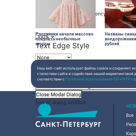
Window
имущества, а ярки
который не имеет
с вандализмом.
Color
Transparency
Font Size
Россиянки начали массово
Названы сам
покупать необычные
внедорожники 
шорты
рублей
Text Edge Style
Font Family
Наш веб-сайт использует файлы cookie и сохраняет их
статистики сайта и содействия нашей маркетинговой 
соответствии с
Политикой использования АО «ГАТР» ф
Reset
restore all settings to the default val
Close Modal Dialog
End of dialog window.
НОВ
Все
Реп
Коро