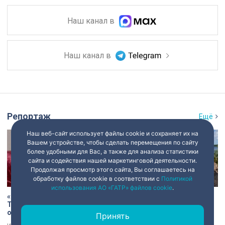
Наш канал в
Наш канал в
Репортаж
Ещё
Наш веб-сайт использует файлы cookie и сохраняет их на
Вашем устройстве, чтобы сделать перемещения по сайту
более удобными для Вас, а также для анализа статистики
сайта и содействия нашей маркетинговой деятельности.
Продолжая просмотр этого сайта, Вы соглашаетесь на
обработку файлов cookie в соответствии с
Политикой
использования АО «ГАТР» файлов cookie
.
«Есть хочу!»: история Анны
В Старой Ладоге археологи
Трусовой, пережившей
нашли крест XI века и
оккупацию и потерю
боевой топор – главные
Принять
близких в 12 лет
трофеи экспедиции