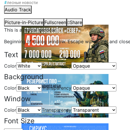
#
лесные новости
Audio Track
Picture-in-Picture
Fullscreen
Share
This is a modal window.
Beginning of dialog window. Escape will cancel and clos
Text
Color
Transparency
Background
Color
Transparency
Window
Color
Transparency
Font Size