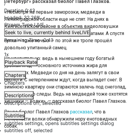
Петербург» рассказал биолог Павел Глазков.
/
Duration
0:43
«Несмотря на первые заморозки, медведи в
Loaded
:
32.26%
Ленинградской области еще не спят. На днях в
Stream Type
LIVE
Кингисеппском районе в объектив видеоловушки
Seek to live, currently behind live
LIVE
попалась медведица с двумя медвежатами. А спустя
Remaining Time
-
0:43
сутки — тоже ночью — по этой же тропе прошёл
довольно упитанный самец.
1x
Не удивительно: ведь в нынешнем году богатый
Playback Rate
урожай ягод — основного источника жира для
косолапых. Медведи со дня на день залягут в свои
Chapters
берлоги. С нетерпением ждут, когда выпадет снег. В
Chapters
зимнюю квартиру они стараются залечь под снегопад,
чтобы замело следы. Ведь на медведей тоже охотятся
Descriptions
хищники — волки», — рассказал биолог Павел Глазков.
descriptions off
, selected
Ранее биолог Павел Глазков
рассказал
, что в
Subtitles
Ленобласти волки обнаружили нору енотовидных
subtitles settings
, opens subtitles settings dialog
собак.
subtitles off
, selected