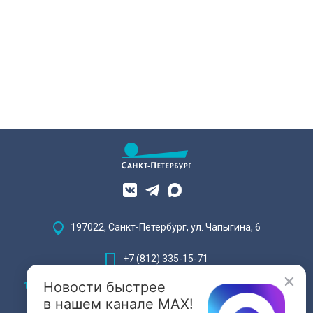
197022, Санкт-Петербург, ул. Чапыгина, 6
+7 (812) 335-15-71
Новости быстрее
Внимание! Отдельные видеоматериалы, размещенные на настоящем
сайте, могут содержать информацию, предназначенную для лиц,
в нашем канале MAX!
достигших 18 лет.