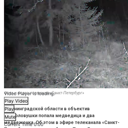
Video Player is loading.
Фото и видео: телеканал «Санкт-Петербург»
Play Video
В Ленинградской области в объектив
Play
видеоловушки попала медведица и два
Mute
медвежонка. Об этом в эфире телеканала «Санкт-
Current Time
0:00