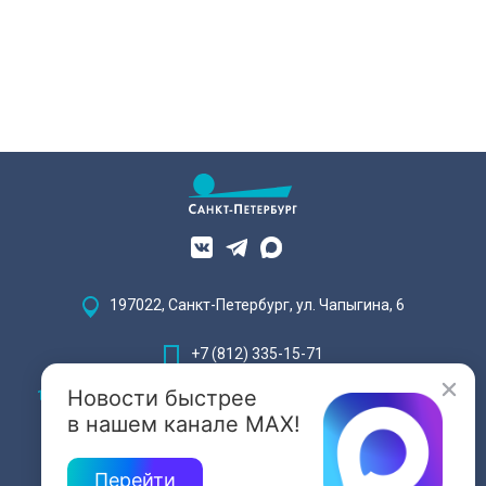
197022, Санкт-Петербург, ул. Чапыгина, 6
+7 (812) 335-15-71
Новости быстрее
Внимание! Отдельные видеоматериалы, размещенные на настоящем
сайте, могут содержать информацию, предназначенную для лиц,
в нашем канале MAX!
достигших 18 лет.
Перейти