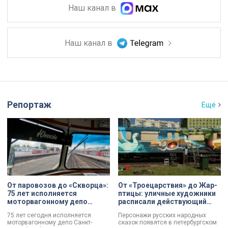
Наш канал в
Наш канал в
Репортаж
Ещё
От паровозов до «Скворца»:
От «Троецарствия» до Жар-
75 лет исполняется
птицы: уличные художники
моторвагонному депо
расписали действующий
Санкт-Петербург-
состав метро Петербурга
75 лет сегодня исполняется
Персонажи русских народных
Финляндский
моторвагонному депо Санкт-
сказок появятся в петербургском