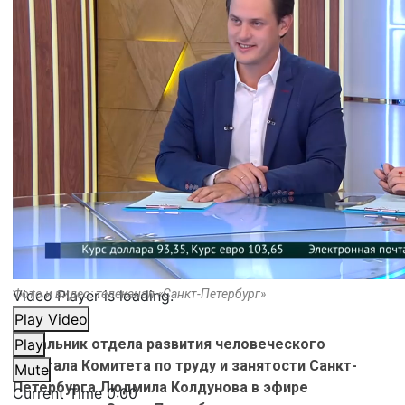
Video Player is loading.
Фото и видео: телеканал «Санкт-Петербург»
Play Video
Начальник отдела развития человеческого
Play
капитала Комитета по труду и занятости Санкт-
Mute
Петербурга Людмила Колдунова в эфире
Current Time
0:00