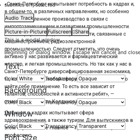
«Санкт-Петербург испытывает потребность в кадрах и,
subtitles off
, selected
в общем-то, в различных направлениях, но особенно
Audio Track
это промышленное производство в связи с
импортозамещением и развитием промышленности.
Picture-in-Picture
Fullscreen
Share
Это в первую очередь специальности, связанные с
This is a modal window.
машиностроением, радиоэлектронной
промышленностью. Следует отметить, что очень
Beginning of dialog window. Escape will cancel and clos
активно у нас развивается и фармацевтический
кластер, и легкая промышленность. Но так как у нас в
Text
Санкт-Петербурге диверсифицированная экономика,
Color
Transparency
то, конечно же, в любой сфере деятельности можно
найти себе применение. То есть все зависит от
Background
талантов, способностей и активности ребят», —
отметила Людмила Колдунова.
Color
Transparency
Window
Дефицит в кадрах испытывает сфера
здравоохранения, а также туризм. Для выпускников в
Color
Transparency
этом случае самое главное — правильно выбрать
профессию.
Font Size