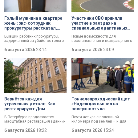
Голый мужчина в квартире
Участники СВО приняли
жены: экс-сотрудник
участие в заездах на
прокуратуры рассказал,
специальных адаптивных
почему совершил убийство
карт-машинах
Бывший работник прокуратуры,
Новые возможности для
задержанный за убийство голого
восстановления и возвращения к
мужчины, рассказал о причинах,
активной жизни. Представители
которые толкнули его на страшное
6 августа 2026
23:14
фонда «СВОй дом» в Петербурге
6 августа 2026
23:09
преступление. Два года назад он
встретились с участниками
вынес мертвеца из дома на улице
специальной военной операции,
Луначарского, выдавая
которые сейчас проходят курс
бездыханного мужчину за
реабилитации. Главным событием
изрядно перебравшего приятеля.
дня стали заезды на специальных
адаптивных карт-машинах, где
ветераны смогли лично
протестировать технику и
почувствовать скорость.
Вернётся каждая
Тоннелепроходческий щит
утраченная деталь: Как
«Надежда» вышел на
реставрируют Дом
поверхность на
Единоверческой церкви
Шуваловском проспекте
В Петербурге продолжается
Почти четыре с половиной
Святого Николая на улице
масштабная реставрация зданий-
километра под землей – и для
Марата
памятников в рамках
«Надежды» забрезжил свет:
губернаторской программы.
6 августа 2026
18:22
проходческий щит вышел на
6 августа 2026
15:24
Специалисты обновляют не
поверхность. О ходе работ у