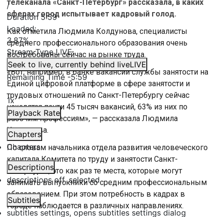
телеканала «Санкт-Петербург» рассказала, в каких
/
сферах город испытывает кадровый голод.
Duration
5:59
Loaded
:
Как отметила Людмила Колдунова, специалисты
3.87%
среднего профессионального образования очень
Stream Type
LIVE
востребованы сейчас на рынке труда.
Seek to live, currently behind live
LIVE
«Вот, например, в банке вакансий службы занятости на
Remaining Time
-
5:59
Единой цифровой платформе в сфере занятости и
трудовых отношений по Санкт-Петербургу сейчас
1x
находятся почти 45 тысяч вакансий, 63% из них по
Playback Rate
рабочим профессиям», — рассказала Людмила
Колдунова.
Chapters
Chapters
По словам начальника отдела развития человеческого
капитала Комитета по труду и занятости Санкт-
Descriptions
Петербурга, это как раз те места, которые могут
descriptions off
, selected
занимать выпускники со средним профессиональным
образованием. При этом потребность в кадрах в
Subtitles
городе наблюдается в различных направлениях.
subtitles settings
, opens subtitles settings dialog