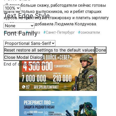
«Я даже больше скажу, работодатели сейчас готовы
брать не только выпускников, но и ребят старших
Text Edge Style
курсов на практику на стажировку и платить зарплату
до 80 тысяч», — добавила Людмила Колдунова.
Font Family
#
вакансии
#
работа
#
Санкт-Петербург
#
соискатели
Reset
restore all settings to the default values
Done
Close Modal Dialog
End of dialog window.