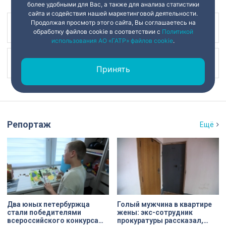
более удобными для Вас, а также для анализа статистики
сайта и содействия нашей маркетинговой деятельности.
Продолжая просмотр этого сайта, Вы соглашаетесь на
Наш канал в
обработку файлов cookie в соответствии с
Политикой
использования АО «ГАТР» файлов cookie
.
Наш канал в
Принять
Репортаж
Ещё
Два юных петербуржца
Голый мужчина в квартире
стали победителями
жены: экс-сотрудник
всероссийского конкурса
прокуратуры рассказал,