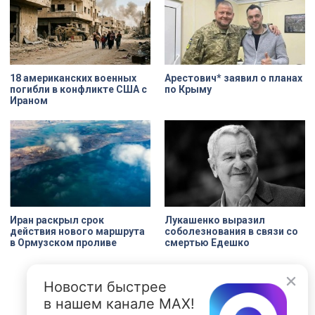
переживает второе рождение.
Жемчужина, объекта культурного
наследия — исторические часы.
Их элементы утрачены на 90%.
18 американских военных
Арестович* заявил о планах
погибли в конфликте США с
по Крыму
Ираном
Иран раскрыл срок
Лукашенко выразил
действия нового маршрута
соболезнования в связи со
в Ормузском проливе
смертью Едешко
Новости быстрее
в нашем канале MAX!