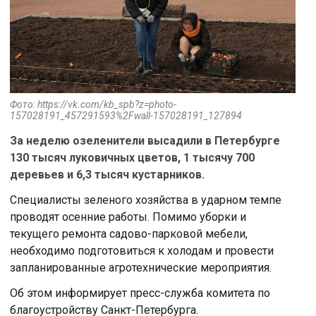
Фото: https://vk.com/kb_spb?z=photo-
157028191_457291593%2Fwall-157028191_127894
За неделю озеленители высадили в Петербурге
130 тысяч луковичных цветов, 1 тысячу 700
деревьев и 6,3 тысяч кустарников.
Специалисты зеленого хозяйства в ударном темпе
проводят осенние работы. Помимо уборки и
текущего ремонта садово-парковой мебели,
необходимо подготовиться к холодам и провести
запланированные агротехнические мероприятия.
Об этом информирует пресс-служба комитета по
благоустройству Санкт-Петербурга.