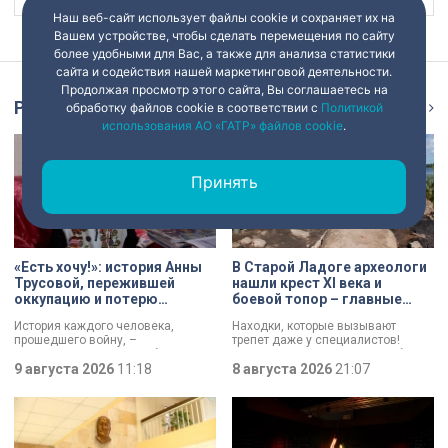
Наш веб-сайт использует файлы cookie и сохраняет их на
Вашем устройстве, чтобы сделать перемещения по сайту
более удобными для Вас, а также для анализа статистики
сайта и содействия нашей маркетинговой деятельности.
Продолжая просмотр этого сайта, Вы соглашаетесь на
Репортаж
Ещё
обработку файлов cookie в соответствии с
Политикой
использования АО «ГАТР» файлов cookie
.
Принять
«Есть хочу!»: история Анны
В Старой Ладоге археологи
Трусовой, пережившей
нашли крест XI века и
оккупацию и потерю
боевой топор – главные
близких в 12 лет
трофеи экспедиции
История каждого человека,
Находки, которые вызывают
прошедшего войну, –
трепет даже у специалистов!
напоминание о цене победы.
Нательный крест возрастом более
Сколько испытаний выпало на
9 августа 2026
11:18
тысячи лет и боевой топор – вот
8 августа 2026
21:07
долю блокадников, тружеников
главные трофеи археологической
тыла, солдат, женщин и, конечно
экспедиции в Старой Ладоге в
же, детей. Три года скитаний,
этом году.
потеря близких, голод – в 12 лет
она осталась совершенно одна. О