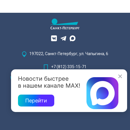
197022, Санкт-Петербург, ул. Чапыгина, 6
+7 (812) 335-15-71
Новости быстрее
Внимание! Отдельные видеоматериалы, размещенные на настоящем
сайте, могут содержать информацию, предназначенную для лиц,
в нашем канале MAX!
достигших 18 лет.
Перейти