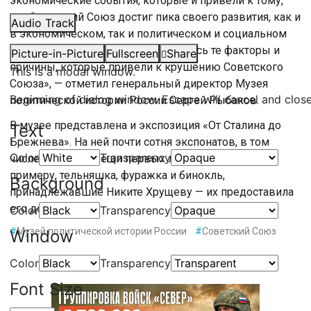
экономические события, которые и привели к тому,
что Советский Союз достиг пика своего развития, как и
Audio Track
в экономическом, так и политическом и социальном
смысле, но в то же время, сложились те факторы и
Picture-in-Picture
Fullscreen
Share
причины, которые привели к крушению Советского
This is a modal window.
Союза», — отметил генеральный директор Музея
Beginning of dialog window. Escape will cancel and clos
политической истории России Сергей Рыбаков.
В музее представлена и экспозиция «От Сталина до
Text
Брежнева». На ней почти сотня экспонатов, в том
Color
Transparency
числе и личные вещи первых лиц государства. К
примеру, тельняшка, фуражка и бинокль,
Background
принадлежавшие Никите Хрущеву — их предоставила
его дочь.
Color
Transparency
#
Музей политической истории России
#
Советский Союз
Window
Color
Transparency
Font Size