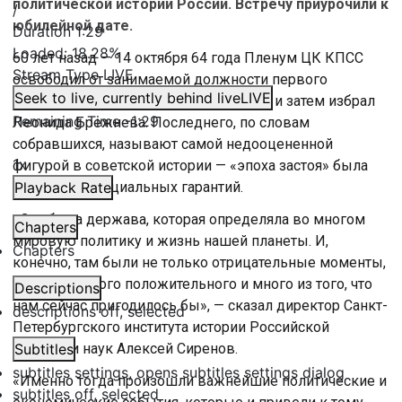
политической истории России. Встречу приурочили к
/
юбилейной дате.
Duration
1:29
Loaded
:
18.28%
60 лет назад — 14 октября 64 года Пленум ЦК КПСС
Stream Type
LIVE
освободил от занимаемой должности первого
Seek to live, currently behind live
LIVE
секретаря компартии Никиту Хрущёва и затем избрал
Remaining Time
-
1:29
Леонида Брежнева. Последнего, по словам
собравшихся, называют самой недооцененной
1x
фигурой в советской истории — «эпоха застоя» была
еще эпохой социальных гарантий.
Playback Rate
«Это была держава, которая определяла во многом
Chapters
мировую политику и жизнь нашей планеты. И,
Chapters
конечно, там были не только отрицательные моменты,
там было много положительного и много из того, что
Descriptions
нам сейчас пригодилось бы», — сказал директор Санкт-
descriptions off
, selected
Петербургского института истории Российской
академии наук Алексей Сиренов.
Subtitles
subtitles settings
, opens subtitles settings dialog
«Именно тогда произошли важнейшие политические и
subtitles off
, selected