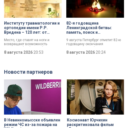
судьбе Анны Трусовой,
пережившей оккупацию
Павловска и потерю близких.
Институту травматологии и
82-я годовщина
ортопедии имени Р.Р.
Ленинградской битвы:
Вредена – 120 лет: от
память, поиск и
императорской лечебницы
возвращение имен
Место, где ставят на ноги и
9 августа Петербург отметит 82-ю
до передового
возвращают возможность
годовщину окончания
медицинского центра
двигаться без боли. Юбилей
Ленинградской битвы. Это День
отмечает Институт травматологии
8 августа 2026
20:53
воинской славы, который был
8 августа 2026
20:24
и ортопедии имени Р.Р. Вредена.
официально установлен в апреле
прошлого года.
Новости партнеров
В Невинномысске объявлен
Космонавт Юрчихин
режим ЧС из-за пожара на
раскритиковала фильм