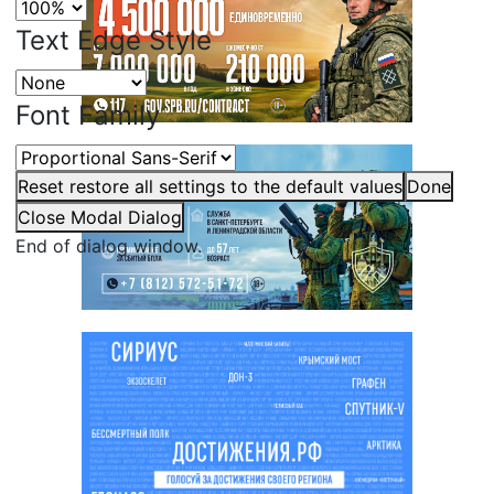
Text Edge Style
Font Family
Reset
restore all settings to the default values
Done
Close Modal Dialog
End of dialog window.