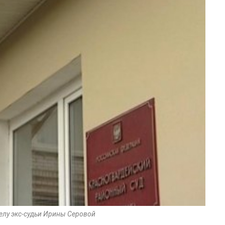
елу экс-судьи Ирины Серовой