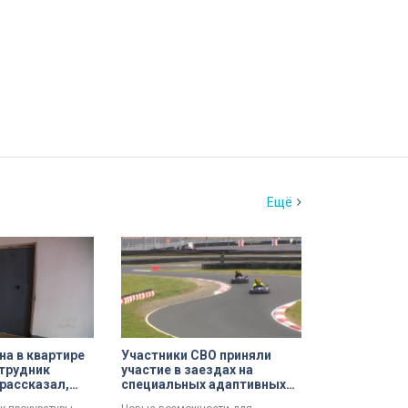
Ещё
а в квартире
Участники СВО приняли
трудник
участие в заездах на
рассказал,
специальных адаптивных
ршил убийство
карт-машинах