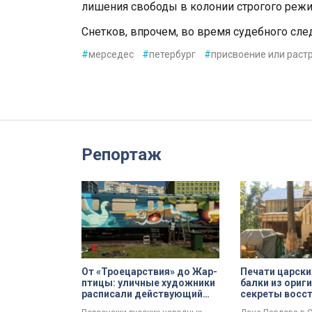
лишения свободы в колонии строгого режи
Снетков, впрочем, во время судебного сле
#
мерседес
#
петербург
#
присвоение или раст
Репортаж
От «Троецарствия» до Жар-
Печати царски
птицы: уличные художники
балки из ориг
расписали действующий
секреты восс
состав метро Петербурга
дачи Павлова