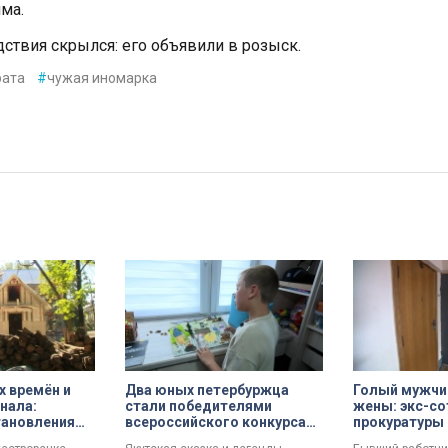
ма.
дствия скрылся: его объявили в розыск.
рата
#
чужая иномарка
х времён и
Два юных петербуржца
Голый мужчин
инала:
стали победителями
жены: экс-со
тановления
всероссийского конкурса
прокуратуры 
«Моя страна — моя Россия»
почему сове