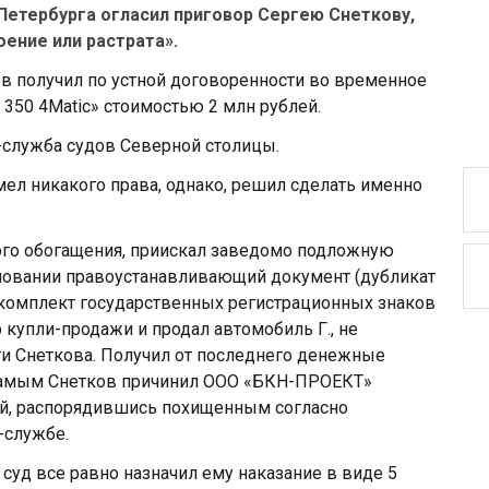
Петербурга огласил приговор Сергею Снеткову,
ение или растрата».
ов получил по устной договоренности во временное
350 4Matic» стоимостью 2 млн рублей.
-служба судов Северной столицы.
мел никакого права, однако, решил сделать именно
ого обогащения, приискал заведомо подложную
основании правоустанавливающий документ (дубликат
й комплект государственных регистрационных знаков
 купли-продажи и продал автомобиль Г., не
и Снеткова. Получил от последнего денежные
м самым Снетков причинил ООО «БКН-ПРОЕКТ»
ей, распорядившись похищенным согласно
-службе.
, суд все равно назначил ему наказание в виде 5