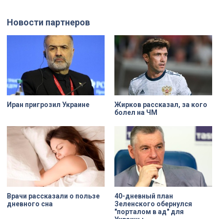
Россия». Их работы с
вынес мертвеца из дома на улице
использованием бересты, листьев
Луначарского, выдавая
и янтаря дали новое прочтение
бездыханного мужчину за
Новости партнеров
народным сюжетам.
изрядно перебравшего приятеля.
Иран пригрозил Украине
Жирков рассказал, за кого
болел на ЧМ
Врачи рассказали о пользе
40-дневный план
дневного сна
Зеленского обернулся
"порталом в ад" для