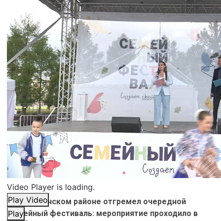
Video Player is loading.
Play Video
Во Фрунзенском районе отгремел очередной
Семейный фестиваль: мероприятие проходило в
Play