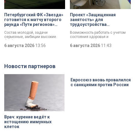
несколько перестроек, сегодня
переживает второе рождение.
Жемчужина, объекта культурного
Петербургский ФК «Звезда»
Проект «Защищенная
наследия — исторические часы.
готовится к матчу второго
занятость» для
Их элементы утрачены на 90%.
раунда «Пути регионов»
трудоустройства
Кубка России
участников СВО с
Состав молодой, задачи
Возможность работать с учетом
инвалидностью стартовал в
серьезные, амбиции высокие.
состояния здоровья и
Петербурге
Футбольная «Звезда»,
индивидуальных возможностей. В
выступающая во второй Лиге Б,
6 августа 2026
13:56
Петербурге стартовал пилотный
6 августа 2026
11:43
готовится к матчу второго раунда
проект «Защищенная занятость»
«Пути регионов» Кубка России.
для людей с тяжелой
Соперник – «Великие Луки». Наш
инвалидностью, в том числе
корреспондент Маргарита
бойцов СВО. Участникам помогут
Новости партнеров
Зайцева побывала на тренировке
подобрать подходящее занятие,
петербургского коллектива в
оформить необходимые
преддверии ответственной игры.
документы и адаптироваться на
рабочем месте.
Евросоюз вновь провалился
с санкциями против России
Врач: курение ведёт к
истощению иммунных
клеток