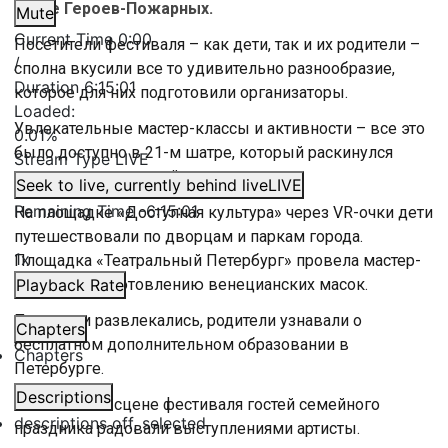
парке Героев-Пожарных.
Mute
Current Time
0:00
Посетители фестиваля – как дети, так и их родители –
/
сполна вкусили все то удивительно разнообразие,
Duration
6:15:01
которое для них подготовили организаторы.
Loaded
:
Увлекательные мастер-классы и активности – все это
0.01%
было доступно в 21-м шатре, который раскинулся
Stream Type
LIVE
среди прудов и аллей раскинулся.
Seek to live, currently behind live
LIVE
Remaining Time
-
6:15:01
На площадке «Доступная культура» через VR-очки дети
путешествовали по дворцам и паркам города.
1x
Площадка «Театральный Петербург» провела мастер-
классы по изготовлению венецианских масок.
Playback Rate
Пока дети развлекались, родители узнавали о
Chapters
бесплатном дополнительном образовании в
Chapters
Петербурге.
Descriptions
А на главной сцене фестиваля гостей семейного
descriptions off
, selected
праздника радовали выступлениями артисты.