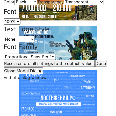
Color
Transparency
Font Size
Text Edge Style
Font Family
Reset
restore all settings to the default values
Done
Close Modal Dialog
End of dialog window.