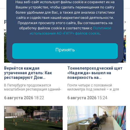
Наш веб-сайт использует файлы cookie и сохраняет их на
Вашем устройстве, чтобы сделать перемещения по сайту
более удобными для Вас, а также для анализа статистики
сайта и содействия нашей маркетинговой деятельности.
Репортаж
Ещё
Продолжая просмотр этого сайта, Вы соглашаетесь на
обработку файлов cookie в соответствии с
Политикой
использования АО «ГАТР» файлов cookie
.
Принять
Вернётся каждая
Тоннелепроходческий щит
утраченная деталь: Как
«Надежда» вышел на
реставрируют Дом
поверхность на
Единоверческой церкви
Шуваловском проспекте
В Петербурге продолжается
Почти четыре с половиной
Святого Николая на улице
масштабная реставрация зданий-
километра под землей – и для
Марата
памятников в рамках
«Надежды» забрезжил свет:
губернаторской программы.
6 августа 2026
18:22
проходческий щит вышел на
6 августа 2026
15:24
Специалисты обновляют не
поверхность. О ходе работ у
просто стены, а восстанавливают
демонтажного котлована сегодня
буквально каждую утраченную
рассказали губернатору
деталь. Один из самых знаковых
Александру Беглову и
адресов сейчас — Дом
председателю Законодательного
Единоверческой церкви Святого
Собрания Александру Бельскому.
Николая на улице Марата. Здание
XIX века, прошедшее через