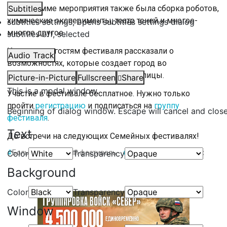
В программе мероприятия также была сборка роботов,
Subtitles
химические эксперименты, театр теней и многое-
subtitles settings
, opens subtitles settings dialog
многое другое.
subtitles off
, selected
Кроме того, гостям фестиваля рассказали о
Audio Track
возможностях, которые создает город во
Фрунзенском районе Северной столицы.
Picture-in-Picture
Fullscreen
Share
This is a modal window.
Участие в фестивале бесплатное. Нужно только
пройти
регистрацию
и подписаться на
группу
Beginning of dialog window. Escape will cancel and clos
фестиваля
.
Text
До встречи на следующих Семейных фестивалях!
Color
#
Большой семейный фестиваль
Transparency
#
парк героев пожарных
Background
Color
Transparency
Window