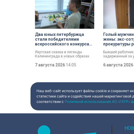
Два юных петербуржца
Голый мужчина
стали победителями
жены: экс-сот
всероссийского конкурса
прокуратуры р
«Моя страна — моя Россия»
почему совер
Якутская сказка и легенды
Бывший работник 
Калининграда в новых образах.
задержанный за у
Два юных петербуржца стали
мужчины, рассказ
победителями всероссийского
7 августа 2026
14:05
которые толкнули
6 августа 2026
конкурса «Моя страна — моя
страшное преступ
Россия». Их работы с
назад он вынес м
использованием бересты,
дома на улице Лу
листьев и янтаря дали новое
выдавая бездыха
прочтение народным сюжетам.
за изрядно пере
приятеля.
Наш веб-сайт использует файлы cookie и сохраняет их
статистики сайта и содействия нашей маркетинговой 
соответствии с
Политикой использования АО «ГАТР» ф
НОВ