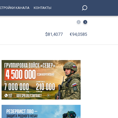
СТРОЙКИ КАНАЛА
КОНТАКТЫ
Из пруда Полюстровского парка извлекли тело 36-летн
$81,4077
€94,0585