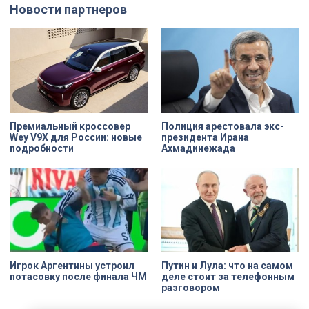
деталь. Один из самых знаковых
Александру Беглову и
Новости партнеров
адресов сейчас — Дом
председателю Законодательного
Единоверческой церкви Святого
Собрания Александру Бельскому.
Николая на улице Марата. Здание
XIX века, прошедшее через
несколько перестроек, сегодня
переживает второе рождение.
Жемчужина, объекта культурного
наследия — исторические часы.
Их элементы утрачены на 90%.
Премиальный кроссовер
Полиция арестовала экс-
Wey V9X для России: новые
президента Ирана
подробности
Ахмадинежада
Игрок Аргентины устроил
Путин и Лула: что на самом
потасовку после финала ЧМ
деле стоит за телефонным
разговором