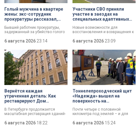
Голый мужчина в квартире
Участники СВО приняли
жены: экс-сотрудник
участие в заездах на
прокуратуры рассказал,
специальных адаптивных
почему совершил убийство
карт-машинах
Бывший работник прокуратуры,
Новые возможности для
задержанный за убийство голого
восстановления и возвращения к
мужчины, рассказал о причинах,
активной жизни. Представители
которые толкнули его на страшное
6 августа 2026
23:14
фонда «СВОй дом» в Петербурге
6 августа 2026
23:09
преступление. Два года назад он
встретились с участниками
вынес мертвеца из дома на улице
специальной военной операции,
Луначарского, выдавая
которые сейчас проходят курс
бездыханного мужчину за
реабилитации. Главным событием
изрядно перебравшего приятеля.
дня стали заезды на специальных
адаптивных карт-машинах, где
ветераны смогли лично
протестировать технику и
почувствовать скорость.
Вернётся каждая
Тоннелепроходческий щит
утраченная деталь: Как
«Надежда» вышел на
реставрируют Дом
поверхность на
Единоверческой церкви
Шуваловском проспекте
В Петербурге продолжается
Почти четыре с половиной
Святого Николая на улице
масштабная реставрация зданий-
километра под землей – и для
Марата
памятников в рамках
«Надежды» забрезжил свет:
губернаторской программы.
6 августа 2026
18:22
проходческий щит вышел на
6 августа 2026
15:24
Специалисты обновляют не
поверхность. О ходе работ у
просто стены, а восстанавливают
демонтажного котлована сегодня
буквально каждую утраченную
рассказали губернатору