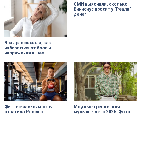
XIX века, прошедшее через
СМИ выяснили, сколько
несколько перестроек, сегодня
Винисиус просит у "Реала"
переживает второе рождение.
денег
Жемчужина, объекта культурного
наследия — исторические часы.
Их элементы утрачены на 90%.
Врач рассказала, как
избавиться от боли и
напряжения в шее
Фитнес-зависимость
Модные тренды для
охватила Россию
мужчин - лето 2026. Фото