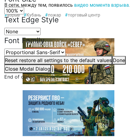
В сети, между тем, появилось
видео момента взрыва
.
#
взрыв
#
Кубань
#
пожар
#
торговый центр
Text Edge Style
Font Family
Reset
restore all settings to the default values
Done
Close Modal Dialog
End of dialog window.