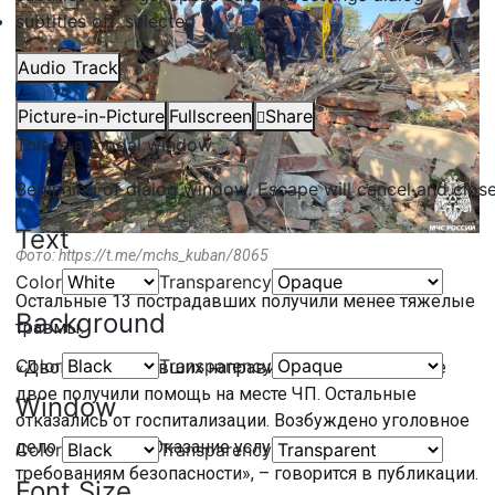
subtitles off
, selected
Audio Track
Picture-in-Picture
Fullscreen
Share
This is a modal window.
Beginning of dialog window. Escape will cancel and clos
Text
Фото: https://t.me/mchs_kuban/8065
Color
Transparency
Остальные 13 пострадавших получили менее тяжелые
Background
травмы.
Color
Transparency
«Двоих пострадавших направили в Краснодар, еще
двое получили помощь на месте ЧП. Остальные
Window
отказались от госпитализации. Возбуждено уголовное
дело по статье «Оказание услуг, не отвечающих
Color
Transparency
требованиям безопасности», – говорится в публикации.
Font Size