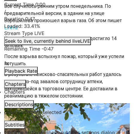
Current Time
0:00
Все случилось ранним утром понедельника. По
/
предварительной версии, в здании на улице
Duration
0:47
Ворошилова произошел взрыв газа. Об этом пишет
Loaded
:
33.41%
Life.ru
.
Stream Type
LIVE
Как сообщается, число пострадавших достигло 14
Seek to live, currently behind live
LIVE
человек.
Remaining Time
-
0:47
После взрыва вспыхнул пожар, который уже успели
1x
потушить.
Playback Rate
В результате поисково-спасательных работ удалось
извлечь из-под завалов сотрудницу аптеки,
Chapters
находившейся в торговом центре. Ее доставили в
Chapters
реанимацию в тяжелом состоянии.
Descriptions
descriptions off
, selected
Subtitles
subtitles settings
, opens subtitles settings dialog