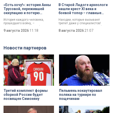
«Есть хочу!»: история Анны
В Старой Ладоге археологи
Трусовой, пережившей
нашли крест XI века и
оккупацию и потерю
боевой топор – главные
близких в 12 лет
трофеи экспедиции
История каждого человека,
Находки, которые вызывают
прошедшего войну, –
трепет даже у специалистов!
напоминание о цене победы.
Нательный крест возрастом более
Сколько испытаний выпало на
9 августа 2026
11:18
тысячи лет и боевой топор – вот
8 августа 2026
21:07
долю блокадников, тружеников
главные трофеи археологической
тыла, солдат, женщин и, конечно
экспедиции в Старой Ладоге в
же, детей. Три года скитаний,
этом году.
потеря близких, голод – в 12 лет
Новости партнеров
она осталась совершенно одна. О
судьбе Анны Трусовой,
пережившей оккупацию
Павловска и потерю близких.
Третий комплект формы
Пельмень нокаутировал
сборной России будет
поляка на турнире по
посвящен Симоняну
пощечинам