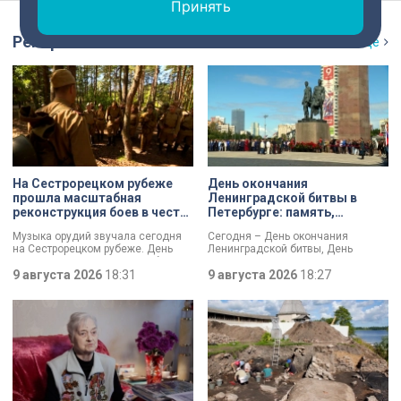
Принять
Репортаж
Ещё
На Сестрорецком рубеже
День окончания
прошла масштабная
Ленинградской битвы в
реконструкция боев в честь
Петербурге: память,
Дня окончания
церемонии и планы по
Музыка орудий звучала сегодня
Сегодня – День окончания
Ленинградской битвы
созданию нового
на Сестрорецком рубеже. День
Ленинградской битвы, День
мемориала
окончания Ленинградской битвы
воинской славы России. В своем
вспоминали и через
9 августа 2026
18:31
обращении губернатор Александр
9 августа 2026
18:27
реконструкции. Масштабное
Беглов и председатель
сражение стало предвестником
Законодательного собрания
будущей Победы.
Александр Бельский отметили:
Ленинград был в центре самого
длительного сражения Великой
Отечественной войны. Победа
имела огромное стратегическое
значение – угроза городу с севера
была ликвидирована.