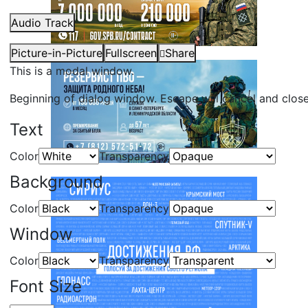
Audio Track
Picture-in-Picture
Fullscreen
Share
This is a modal window.
Beginning of dialog window. Escape will cancel and clos
Text
Color
Transparency
Background
Color
Transparency
Window
Color
Transparency
Font Size