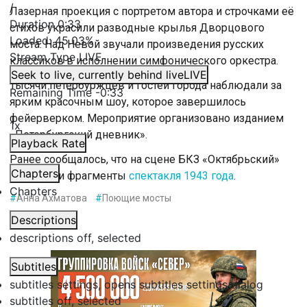
/
Лазерная проекция с портретом автора и строчками её
Duration
0:33
стихов украсили разводные крылья Дворцового
Loaded
:
45.03%
моста. Над Невой звучали произведения русских
Stream Type
LIVE
классиков в исполнении симфонического оркестра.
Seek to live, currently behind live
LIVE
Тысячи петербуржцев и гостей города наблюдали за
Remaining Time
-
0:33
ярким красочным шоу, которое завершилось
фейерверком. Мероприятие организовано изданием
1x
«Петербургский дневник».
Playback Rate
Ранее сообщалось, что на сцене БКЗ «Октябрьский»
Chapters
исполнили фрагменты
спектакля 1943 года
.
Chapters
#
Анна Ахматова
#
Поющие мосты
Descriptions
descriptions off
, selected
Subtitles
subtitles settings
, opens subtitles settings dialog
subtitles off
, selected