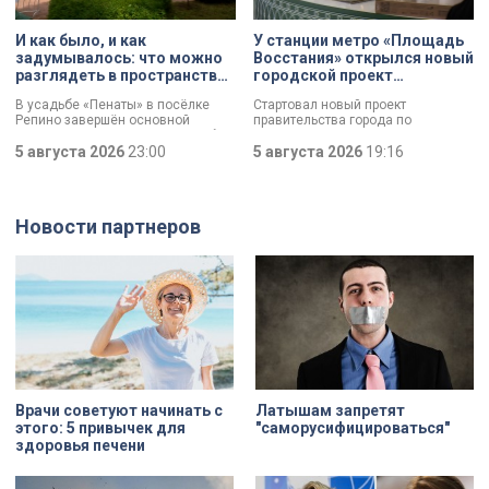
спортсменов и крупных
корпораций. Производитель
спортивной одежды потерял товар
И как было, и как
У станции метро «Площадь
почти на 10 миллионов рублей.
задумывалось: что можно
Восстания» открылся новый
разглядеть в пространствах
городской проект
усадьбы «Пенаты»
«Петербургский сувенир»
В усадьбе «Пенаты» в посёлке
Стартовал новый проект
Репино завершён основной
правительства города по
комплекс реставрационных работ.
поддержке производителей —
И впервые за 60 лет в музее
5 августа 2026
23:00
«Петербургский сувенир». Его
5 августа 2026
19:16
готовы показать свободные от
задача — помочь локальным
экспонатов пространства, которые
брендам выйти на широкий рынок
хранят подлинный замысел
и стимулировать развитие
художника. Для посетителей это
креативной экономики, доля
Новости партнеров
редкая возможность увидеть не
которой уже составляет почти 5%
только как было, но и как
валового регионального продукта.
задумывалось. Это и
Где открылась первая торговая
пространственная логика,
площадка проекта и кто стал его
пропорции, соотношения света и
участником?
объема, а также назначение
комнат. Как отметил губернатор
Александр Беглов, все
реставрационные работы в
«Пенатах» проводились под
строгим контролем специалистов
КГИОП.
Врачи советуют начинать с
Латышам запретят
этого: 5 привычек для
"саморусифицироваться"
здоровья печени