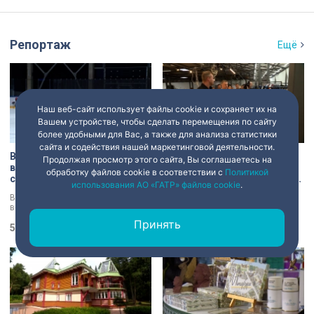
Репортаж
Ещё
Наш веб-сайт использует файлы cookie и сохраняет их на
Вашем устройстве, чтобы сделать перемещения по сайту
более удобными для Вас, а также для анализа статистики
сайта и содействия нашей маркетинговой деятельности.
В Петербурге проходит
Кирилл Поляков посетил
Продолжая просмотр этого сайта, Вы соглашаетесь на
всероссийский турнир по
предприятие, которое
обработку файлов cookie в соответствии с
Политикой
следж-хоккею
производит экипировку для
использования АО «ГАТР» файлов cookie
.
спортсменов
В Санкт-Петербурге проходит
Власти Петербурга поддержат
всероссийский турнир по следж-
предпринимателей, чей бизнес
хоккею. Призёры получат не
пострадал от крупных пожаров на
Принять
только медали, но и возможность
5 августа 2026
23:38
складах маркетплейсов.
5 августа 2026
23:05
в следующем сезоне стать
Разработать специальный пакет
участниками чемпионата России
мер правительству города поручил
«Лиги героев».
губернатор Александр Беглов.
Сегодня об этом заявил вице-
губернатор Кирилл Поляков, во
время визита на одно из
пострадавших предприятий.
Компания шьет экипировку для