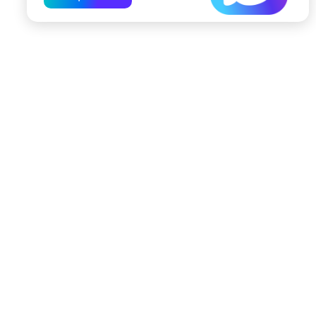
197022, Санкт-Петербург, ул. Чапыгина, 6
+7 (812) 335-15-71
Внимание! Отдельные видеоматериалы, размещенные на настоящем
сайте, могут содержать информацию, предназначенную для лиц,
достигших 18 лет.