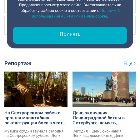
Наш канал в
Продолжая просмотр этого сайта, Вы соглашаетесь на
обработку файлов cookie в соответствии с
Политикой
использования АО «ГАТР» файлов cookie
.
Наш канал в
Принять
Репортаж
Ещё
На Сестрорецком рубеже
День окончания
прошла масштабная
Ленинградской битвы в
реконструкция боев в честь
Петербурге: память,
Дня окончания
церемонии и планы по
Музыка орудий звучала сегодня
Сегодня – День окончания
Ленинградской битвы
созданию нового
на Сестрорецком рубеже. День
Ленинградской битвы, День
мемориала