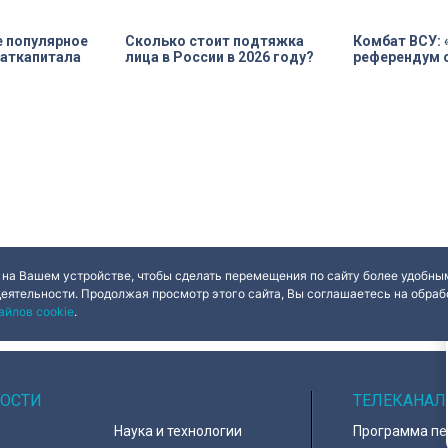
арендатор
ю выполнить
а. Как
 яркий пример
ерна и почему
альна?
е популярное
Сколько стоит подтяжка
Комбат ВСУ:
маткапитала
лица в России в 2026 году?
референдум о
 на Вашем устройстве, чтобы сделать перемещения по сайту более удобным
деятельности. Продолжая просмотр этого сайта, Вы соглашаетесь на обрабо
айлов cookie
.
ОСТИ
ТЕЛЕКАНАЛ
Наука и технологии
Программа п