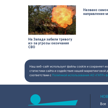
превратили их в настоящие арт-
которых за семь 
объекты. Результат доказал:
должен полность
баллончик с краской в руках
все обязательств
профессионала — это не порча
восстанавливают
имущества, а яркий стрит-арт,
деревянного мод
который не имеет ничего общего
эта история уник
с вандализмом.
На Западе забили тревогу
Названо само
из-за угрозы окончания
направление 
СВО
Наш веб-сайт использует файлы cookie и сохраняет их
статистики сайта и содействия нашей маркетинговой 
соответствии с
Политикой использования АО «ГАТР» ф
НОВ
Все