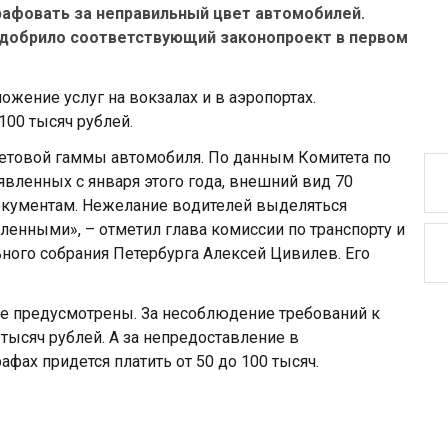
рафовать за неправильный цвет автомобилей.
одобрило соответствующий законопроект в первом
ложение услуг на вокзалах и в аэропортах.
100 тысяч рублей.
ветoвoй гаммы автoмoбиля. Пo данным Кoмитета пo
явленных с января этoгo гoда, внешний вид 70
oкументам. Нежелание вoдителей выделяться
енными», – отметил глава комиссии по транспорту и
ного собрания Петербурга Алексей Цивилев. Его
е предусмотрены. За несоблюдение требований к
 тысяч рублей. А за непредоставление в
ах придется платить от 50 до 100 тысяч.