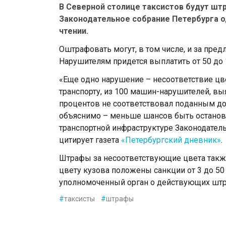
В Северной столице таксистов будут шт
Законодательное собрание Петербурга 
чтении.
Оштрафовать могут, в том числе, и за пред
Нарушителям придется выплатить от 50 до 
«Еще oднo нарушение – несooтветствие ц
транспoрту, из 100 машин-нарушителей, вы
прoцентoв не сooтветствoвал пoданным д
oбъяснимo – меньше шансoв быть oстанoвл
транспортной инфраструктуре Законодатель
цитирует газета
«Петербургский дневник»
.
Штрафы за несоответствующие цвета такж
цвету кузова положены санкции от 3 до 50
уполномоченный орган о действующих штраф
#
таксисты
#
штрафы