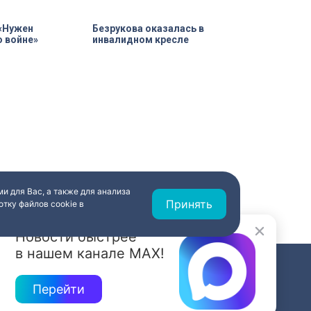
машинах, где ветераны смогли
лично протестировать технику и
почувствовать скорость.
 «Нужен
Безрукова оказалась в
 войне»
инвалидном кресле
и для Вас, а также для анализа
Принять
тку файлов cookie в
Новости быстрее
в нашем канале MAX!
СВЯЗЬ
Перейти
ередач
RSS