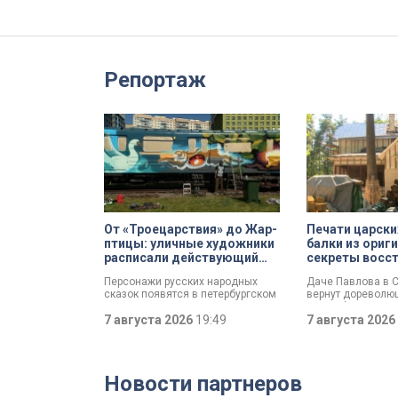
Репортаж
От «Троецарствия» до Жар-
Печати царски
птицы: уличные художники
балки из ориг
расписали действующий
секреты восс
состав метро Петербурга
дачи Павлова
Персонажи русских народных
Даче Павлова в 
сказок появятся в петербургском
вернут дореволю
подземном царстве! В депо
по особой програ
«Выборгское» завершился
7 августа 2026
19:49
метр». Это льгот
7 августа 2026
масштабный съезд лучших
ставка, которая 
уличных художников страны — от
инвестора сразу п
Краснодара до Владивостока.
он отреставрируе
Мастерам передали в полное
счёт. По словам 
Новости партнеров
распоряжение шесть
Александра Бегло
действующих вагонов, и те
договора рассчита