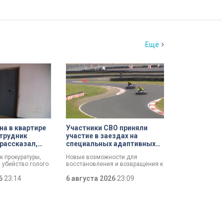
Ещё
а в квартире
Участники СВО приняли
трудник
участие в заездах на
рассказал,
специальных адаптивных
ршил убийство
карт-машинах
к прокуратуры,
Новые возможности для
 убийство голого
восстановления и возвращения к
зал о причинах,
активной жизни. Представители
и его на
26
23:14
фонда «СВОй дом» в Петербурге
6 августа 2026
23:09
упление. Два года
встретились с участниками
 мертвеца из
специальной военной операции,
уначарского,
которые сейчас проходят курс
ханного мужчину
реабилитации. Главным
ебравшего
событием дня стали заезды на
специальных адаптивных карт-