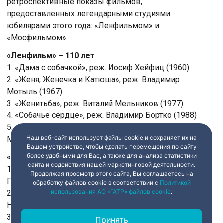
ретроспективные показы фильмов,
предоставленных легендарными студиями
юбилярами этого года: «Ленфильмом» и
«Мосфильмом».
«Ленфильм» – 110 лет
1. «Дама с собачкой», реж. Иосиф Хейфиц (1960)
2. «Женя, Женечка и Катюша», реж. Владимир
Мотыль (1967)
3. «Женитьба», реж. Виталий Мельников (1977)
4. «Собачье сердце», реж. Владимир Бортко (1988)
5. «Бедный, бедный Павел», реж. Виталий
Наш веб-сайт использует файлы cookie и сохраняет их на
Мельников (2003)
Вашем устройстве, чтобы сделать перемещения по сайту
более удобными для Вас, а также для анализа статистики
«Мосфильм» – 100 лет
сайта и содействия нашей маркетинговой деятельности.
1. «Палата №6», реж. Карен Шахназаров, Александр
Продолжая просмотр этого сайта, Вы соглашаетесь на
Горновский (2009)
обработку файлов cookie в соответствии с
Политикой
использования АО «ГАТР» файлов cookie
.
2. «Несколько дней из жизни И.И. Обломова», реж.
Никита Михалков (1979)
3. «Восхождение», реж. Лариса Шепитько (1976)
Принять