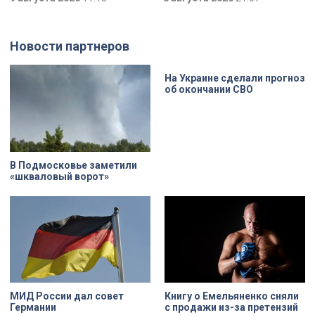
долю блокадников, тружеников
главные трофеи археологической
тыла, солдат, женщин и, конечно
экспедиции в Старой Ладоге в
же, детей. Три года скитаний,
этом году.
потеря близких, голод – в 12 лет
Новости партнеров
она осталась совершенно одна. О
судьбе Анны Трусовой,
пережившей оккупацию
Павловска и потерю близких.
На Украине сделали прогноз
об окончании СВО
В Подмосковье заметили
«шкваловый ворот»
МИД России дал совет
Книгу о Емельяненко сняли
Германии
с продажи из-за претензий