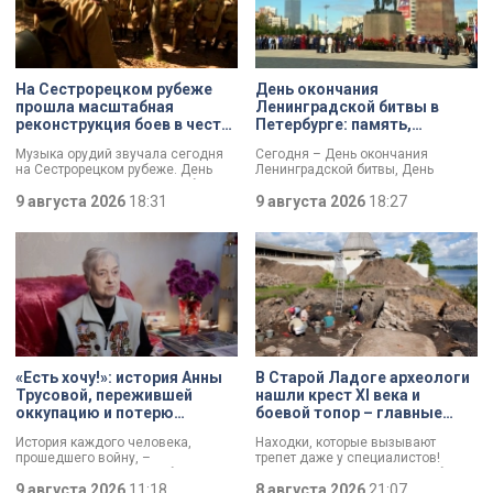
На Сестрорецком рубеже
День окончания
прошла масштабная
Ленинградской битвы в
реконструкция боев в честь
Петербурге: память,
Дня окончания
церемонии и планы по
Музыка орудий звучала сегодня
Сегодня – День окончания
Ленинградской битвы
созданию нового
на Сестрорецком рубеже. День
Ленинградской битвы, День
мемориала
окончания Ленинградской битвы
воинской славы России. В своем
вспоминали и через
9 августа 2026
18:31
обращении губернатор Александр
9 августа 2026
18:27
реконструкции. Масштабное
Беглов и председатель
сражение стало предвестником
Законодательного собрания
будущей Победы.
Александр Бельский отметили:
Ленинград был в центре самого
длительного сражения Великой
Отечественной войны. Победа
имела огромное стратегическое
значение – угроза городу с севера
была ликвидирована.
«Есть хочу!»: история Анны
В Старой Ладоге археологи
Трусовой, пережившей
нашли крест XI века и
оккупацию и потерю
боевой топор – главные
близких в 12 лет
трофеи экспедиции
История каждого человека,
Находки, которые вызывают
прошедшего войну, –
трепет даже у специалистов!
напоминание о цене победы.
Нательный крест возрастом более
Сколько испытаний выпало на
9 августа 2026
11:18
тысячи лет и боевой топор – вот
8 августа 2026
21:07