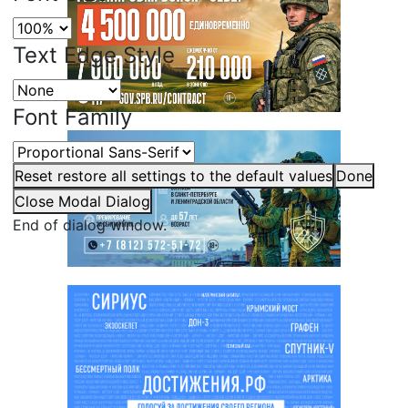
Text Edge Style
Font Family
Reset
restore all settings to the default values
Done
Close Modal Dialog
End of dialog window.