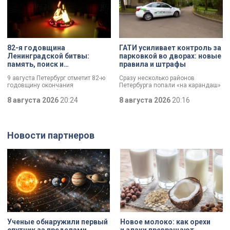
82-я годовщина
ГАТИ усиливает контроль за
Ленинградской битвы:
парковкой во дворах: новые
память, поиск и
правила и штрафы
возвращение имен
9 августа Петербург отметит 82-ю
Сразу несколько районов
годовщину окончания
Петербурга попали «на карандаш»
Ленинградской битвы. Это День
к ГАТИ. Там усилят контроль за
воинской славы, который был
8 августа 2026
20:24
парковкой во дворах. За два
8 августа 2026
20:16
официально установлен в апреле
летних месяца только по
прошлого года.
Выборгскому району ведомство
вынесло больше 10 тысяч
постановлений.
Новости партнеров
Ученые обнаружили первый
Новое молоко: как орехи
спутник за пределами
и злаки превращают