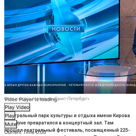
Video Player is loading.
Фото и видео: телеканал «Санкт-Петербург»
Play Video
Центральный парк культуры и отдыха имени Кирова
Play
накануне превратился в концертный зал. Там
Mute
прошел театральный фестиваль, посвященный 225-
Current Time
0:00