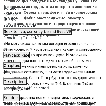
летию со дня рождения Александра Пушкина. Его
/
финальным аккордом стал концерт в исполнении
Duration
1:27
оркестра «Северная симфония». За дирижерским
Loaded
:
пультом — Фабио Мастранджело. Маэстро
15.86%
представил виртуозную интерпретацию классики.
Stream Type
LIVE
Прозвучали арии из опер «Пиковая дама», «Евгений
Seek to live, currently behind live
LIVE
Онегин», «Руслан и Людмила».
Remaining Time
-
1:27
«Не могу сказать, что мы сегодня играли так же, как
1x
репетировали. У нас всегда идут какие-то совершенно
иные подходы во время концерта. И это очень
Playback Rate
интересно для нас, потому что таким образом мы
Chapters
можем поменять интерпретации, хоть, конечно,
Chapters
фундамент останется», — отметил художественный
руководитель Санкт-Петербургского государственного
Descriptions
музыкального театра имени Ф.И. Шаляпина Фабио
descriptions off
, selected
Мастранджело.
«Это совершенно новая инициатива, творческая, и
Subtitles
театр имени Шаляпина с удовольствием принимает
subtitles settings
, opens subtitles settings dialog