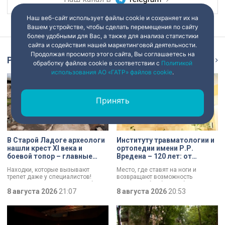
Наш веб-сайт использует файлы cookie и сохраняет их на
Вашем устройстве, чтобы сделать перемещения по сайту
более удобными для Вас, а также для анализа статистики
сайта и содействия нашей маркетинговой деятельности.
Продолжая просмотр этого сайта, Вы соглашаетесь на
Репортаж
Ещё
обработку файлов cookie в соответствии с
Политикой
использования АО «ГАТР» файлов cookie
.
Принять
В Старой Ладоге археологи
Институту травматологии и
нашли крест XI века и
ортопедии имени Р.Р.
боевой топор – главные
Вредена – 120 лет: от
трофеи экспедиции
императорской лечебницы
Находки, которые вызывают
Место, где ставят на ноги и
до передового
трепет даже у специалистов!
возвращают возможность
медицинского центра
Нательный крест возрастом более
двигаться без боли. Юбилей
тысячи лет и боевой топор – вот
8 августа 2026
21:07
отмечает Институт травматологии
8 августа 2026
20:53
главные трофеи археологической
и ортопедии имени Р.Р. Вредена.
экспедиции в Старой Ладоге в
этом году.