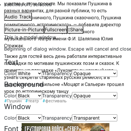
участие в этом проекте. Мы показали Пушкина в
subtitles off
, selected
разных вариантах, для разной публики, то есть
Audio Track
Пушкина ироничного, Пушкина сказочного, Пушкина
романтичного, исторического», — добавила директор
Picture-in-Picture
Fullscreen
Share
Санкт-Петербургского государственного
This is a modal window.
музыкального театра имени Ф.И. Шаляпина Юлия
Стрижак.
Beginning of dialog window. Escape will cancel and clos
Также для гостей весь день работали интерактивные
Text
площадки по мотивам пушкинских поэм и сказок. К
примеру, на площадке «Лукоморье» каждый мог
Color
Transparency
узнать секреты старинных русских ремесел, а в
Background
музыкальном павильоне «Моцарт и Сальери» прошел
урок по историческому танцу.
Color
Transparency
#
Пушкин
#
театр
#
фестиваль
Window
Color
Transparency
Font Size