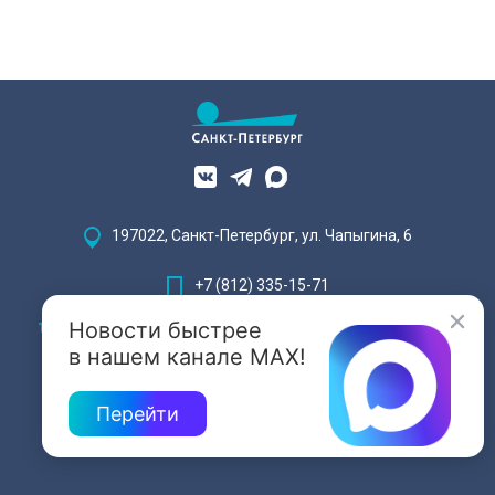
197022, Санкт-Петербург, ул. Чапыгина, 6
+7 (812) 335-15-71
Новости быстрее
Внимание! Отдельные видеоматериалы, размещенные на настоящем
сайте, могут содержать информацию, предназначенную для лиц,
в нашем канале MAX!
достигших 18 лет.
Перейти