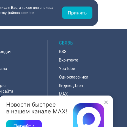
ебравшего
событием дня стали заезды на
специальных адаптивных карт-
и для Вас, а также для анализа
машинах, где ветераны смогли
Принять
тку файлов cookie в
лично протестировать технику и
почувствовать скорость.
СВЯЗЬ
ередач
RSS
Вконтакте
нала
YouTube
Одноклассники
для
Яндекс.Дзен
й сайта
MAX
Новости быстрее
льности
в нашем канале MAX!
я
Перейти
e