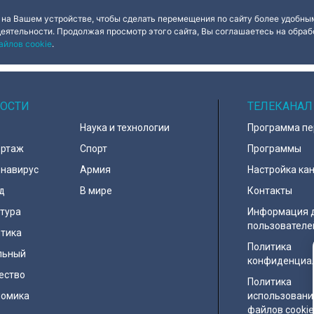
ва, срок
прочтение народным сюжетам.
за изрядно пер
н на 49 лет, из
приятеля.
 на Вашем устройстве, чтобы сделать перемещения по сайту более удобным
арендатор
деятельности. Продолжая просмотр этого сайта, Вы соглашаетесь на обрабо
ю выполнить
айлов cookie
.
а. Как
 яркий пример
ерна и почему
альна?
ОСТИ
ТЕЛЕКАНАЛ
Наука и технологии
Программа п
ортаж
Спорт
Программы
навирус
Армия
Настройка ка
д
В мире
Контакты
тура
Информация 
пользователе
тика
Политика
льный
конфиденциа
ество
Политика
номика
использовани
файлов cooki