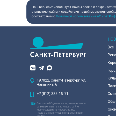
распоряжение шесть
Александра Бегло
действующих вагонов, и те
договора рассчита
Наш веб-сайт использует файлы cookie и сохраняет их
превратили их в настоящие арт-
которых за семь 
статистики сайта и содействия нашей маркетинговой 
объекты. Результат доказал:
должен полность
соответствии с
Политикой использования АО «ГАТР» ф
баллончик с краской в руках
все обязательств
профессионала — это не порча
восстанавливают
имущества, а яркий стрит-арт,
деревянного мод
который не имеет ничего общего
эта история уник
с вандализмом.
НОВ
Все
Реп
Коро
Горо
Куль
197022, Санкт-Петербург, ул.
Чапыгина, 6
Поли
+7 (812) 335-15-71
Смо
Общ
Внимание! Отдельные видеоматериалы,
размещенные на настоящем сайте,
Эко
могут содержать информацию,
предназначенную для лиц, достигших
18 лет.