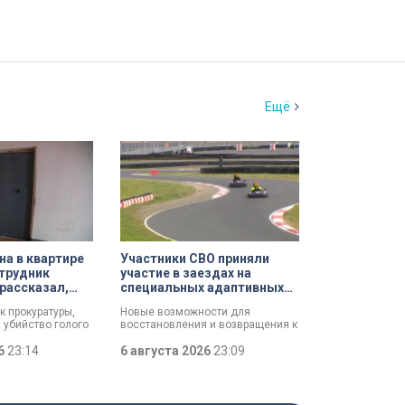
Ещё
а в квартире
Участники СВО приняли
трудник
участие в заездах на
рассказал,
специальных адаптивных
ршил убийство
карт-машинах
к прокуратуры,
Новые возможности для
 убийство голого
восстановления и возвращения к
зал о причинах,
активной жизни. Представители
и его на
26
23:14
фонда «СВОй дом» в Петербурге
6 августа 2026
23:09
упление. Два года
встретились с участниками
 мертвеца из
специальной военной операции,
уначарского,
которые сейчас проходят курс
ханного мужчину
реабилитации. Главным