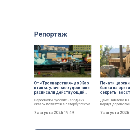
Репортаж
От «Троецарствия» до Жар-
Печати царски
птицы: уличные художники
балки из ориг
расписали действующий
секреты восс
состав метро Петербурга
дачи Павлова
Персонажи русских народных
Даче Павлова в 
сказок появятся в петербургском
вернут дореволю
подземном царстве! В депо
по особой програ
«Выборгское» завершился
7 августа 2026
19:49
метр». Это льгот
7 августа 2026
масштабный съезд лучших
ставка, которая 
уличных художников страны — от
инвестора сразу п
Краснодара до Владивостока.
он отреставрируе
Мастерам передали в полное
счёт. По словам 