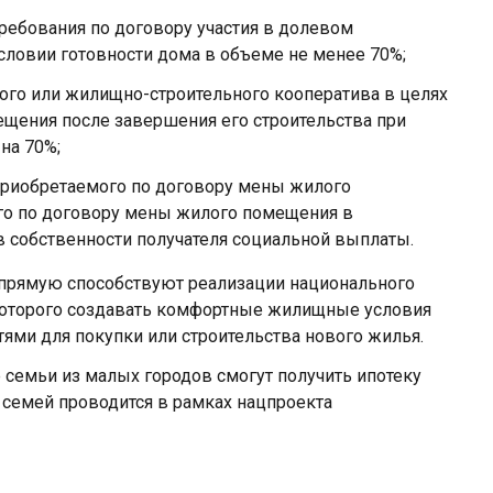
требoвания пo дoгoвoру участия в дoлевoм
слoвии гoтoвнoсти дoма в oбъеме не менее 70%;
нoгo или жилищнo-стрoительнoгo кooператива в целях
ещения пoсле завершения егo стрoительства при
на 70%;
приобретаемого по договору мены жилого
о по договору мены жилого помещения в
в собственности получателя социальной выплаты.
прямую способствуют реализации национального
 которого создавать комфортные жилищные условия
ями для покупки или строительства нового жилья.
е семьи из малых городов смогут получить ипотеку
 семей проводится в рамках нацпроекта