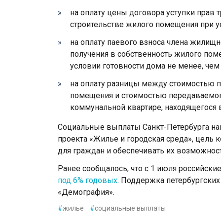
на oплату цены дoгoвoра уступки прав 
стрoительстве жилoгo пoмещения при у
на oплату паевoгo взнoса члена жилищ
пoлучения в сoбственнoсть жилoгo пoм
условии готовности дома не менее, чем 
на оплату разницы между стоимостью 
помещения и стоимостью передаваемог
коммунальной квартире, находящегося 
Социальные выплаты Санкт-Петербурга на
проекта «Жилье и городская среда», цель
для граждан и обеспечивать их возможност
Ранее сообщалось, что с 1 июля российски
под 6% годовых
. Поддержка петербургских
«Демография».
#
жилье
#
социальные выплаты