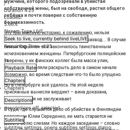
мужчина, которого подозревали в убийстве
/
собственной жены, был на свободе, растил общего
Duration
4:25
ребёнка и почти поверил с собственную
Loaded
:
безнаказанность.
5.66%
Stream Type
LIVE
Эту трагическую историю, к сожалению, нельзя
Seek to live, currently behind live
LIVE
назвать уникальной. Ссоры, тяжёлый развод…. В случае
Remaining Time
-
4:25
семьи Кирьянен всё закончилось таинственным
исчезновением женщины. Петербургские полицейские
1x
уверены, у их финских коллег была масса улик,
которые позволяли раскрыть дело в самом начале.
Playback Rate
Возможно, во время следствия что-то было упущено.
Chapters
Но в Петербурге всё удалось. На этой неделе
Chapters
присяжные вынесли вердикт – вина доказана,
снисхождения не заслуживает.
Descriptions
descriptions off
, selected
В суде, где слушается дело об убийстве в Финляндии
россиянки Юлии Середенко, ее мать старается не
Subtitles
давать волю слезам. Но каждое заседание – словно
subtitles settings
, opens subtitles settings dialog