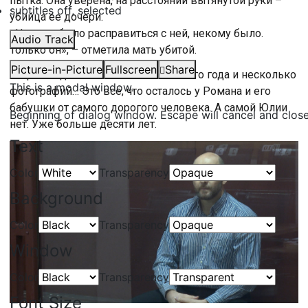
пытка. Она уверена, на расстоянии вытянутой руки –
subtitles off
, selected
убийца ее дочери.
«Некому было расправиться с ней, некому было.
Audio Track
Только он», – отметила мать убитой.
Picture-in-Picture
Fullscreen
Share
Старая видеокассета с записью 98-го года и несколько
This is a modal window.
фотографий… Это всё, что осталось у Романа и его
бабушки от самого дорогого человека. А самой Юлии
Beginning of dialog window. Escape will cancel and clos
нет. Уже больше десяти лет.
Text
Color
Transparency
Background
Color
Transparency
Window
Color
Transparency
Font Size