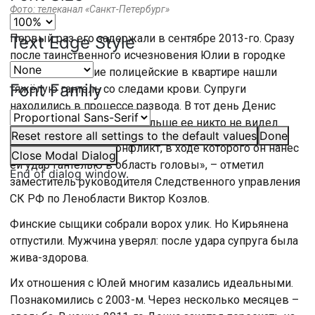
Фото: телеканал «Санкт-Петербург»
Первый раз его задержали в сентябре 2013-го. Сразу
Text Edge Style
после таинственного исчезновения Юлии в городке
Коувола. Финские полицейские в квартире нашли
Font Family
тяжёлую гантель со следами крови. Супруги
находились в процессе развода. В тот день Денис
пришел к Юлии домой. Больше ее никто не видел.
Reset
restore all settings to the default values
Done
«У них произошел конфликт, в ходе которого он нанес
Close Modal Dialog
ей удар гантелью в область головы», – отметил
End of dialog window.
заместитель руководителя Следственного управления
СК РФ по Ленобласти Виктор Козлов.
Финские сыщики собрали ворох улик. Но Кирьянена
отпустили. Мужчина уверял: после удара супруга была
жива-здорова.
Их отношения с Юлей многим казались идеальными.
Познакомились с 2003-м. Через несколько месяцев –