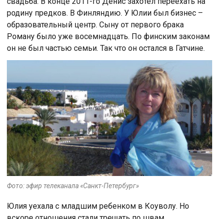
свадьба. В конце 2011-го Денис захотел переехать на
родину предков. В Финляндию. У Юлии был бизнес –
образовательный центр. Сыну от первого брака
Роману было уже восемнадцать. По финским законам
он не был частью семьи. Так что он остался в Гатчине.
Фото: эфир телеканала «Санкт-Петербург»
Юлия уехала с младшим ребенком в Коуволу. Но
вскоре отношения стали трещать по швам.