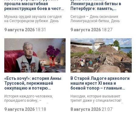
прошла масштабная
Ленинградской битвы в
реконструкция боев в честь
Петербурге: память,
Дня окончания
церемонии и планы по
Музыка орудий звучала сегодня
Сегодня – День окончания
Ленинградской битвы
созданию нового
на Сестрорецком рубеже. День
Ленинградской битвы, День
мемориала
окончания Ленинградской битвы
воинской славы России. В своем
вспоминали и через
9 августа 2026
18:31
обращении губернатор Александр
9 августа 2026
18:27
реконструкции. Масштабное
Беглов и председатель
сражение стало предвестником
Законодательного собрания
будущей Победы.
Александр Бельский отметили:
Ленинград был в центре самого
длительного сражения Великой
Отечественной войны. Победа
имела огромное стратегическое
значение – угроза городу с севера
была ликвидирована.
«Есть хочу!»: история Анны
В Старой Ладоге археологи
Трусовой, пережившей
нашли крест XI века и
оккупацию и потерю
боевой топор – главные
близких в 12 лет
трофеи экспедиции
История каждого человека,
Находки, которые вызывают
прошедшего войну, –
трепет даже у специалистов!
напоминание о цене победы.
Нательный крест возрастом более
Сколько испытаний выпало на
9 августа 2026
11:18
тысячи лет и боевой топор – вот
8 августа 2026
21:07
долю блокадников, тружеников
главные трофеи археологической
тыла, солдат, женщин и, конечно
экспедиции в Старой Ладоге в
же, детей. Три года скитаний,
этом году.
потеря близких, голод – в 12 лет
она осталась совершенно одна. О
судьбе Анны Трусовой,