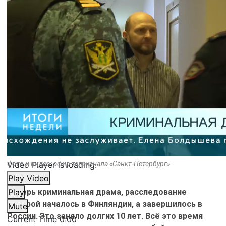
Video Player is loading.
Фото и видео: эфир телеканала «Санкт-Петербург»
Play Video
Теперь криминальная драма, расследование
Play
которой началось в Финляндии, а завершилось в
Mute
России. Это заняло долгих 10 лет. Всё это время
Current Time
0:00