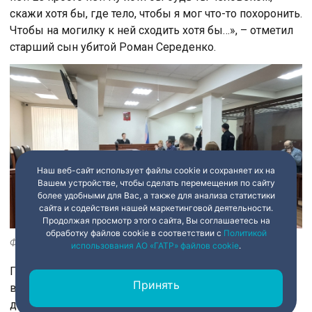
скажи хотя бы, где тело, чтобы я мог что-то похоронить.
Чтобы на могилку к ней сходить хотя бы…», – отметил
старший сын убитой Роман Середенко.
Наш веб-сайт использует файлы cookie и сохраняет их на
Вашем устройстве, чтобы сделать перемещения по сайту
более удобными для Вас, а также для анализа статистики
сайта и содействия нашей маркетинговой деятельности.
Продолжая просмотр этого сайта, Вы соглашаетесь на
обработку файлов cookie в соответствии с
Политикой
Фото: телеканал «Санкт-Петербург»
использования АО «ГАТР» файлов cookie
.
Присяжные единодушно признали Кирьянена
Принять
виновным в корыстном убийстве. Теперь ему грозит
до двадцати лет. Приговор огласят в мае.