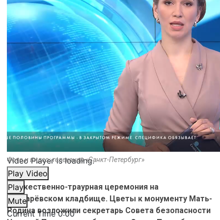
Video Player is loading.
Фото и видео: телеканал «Санкт-Петербург»
Play Video
Торжественно-траурная церемония на
Play
Пискарёвском кладбище. Цветы к монументу Мать-
Mute
Родина возложили секретарь Совета безопасности
Current Time
0:00