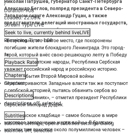
Николай Патрушев, губернатор Санкт-Петербурга
/
Александр Беглов, полпред президента в Северо-
Duration
1:08
Западном округе Александр Гуцан, а также
Loaded
:
22.09%
представители делегаций иностранных государств,
Stream Type
LIVE
курирующих вопросы безопасности.
Seek to live, currently behind live
LIVE
Remaining Time
-
1:08
«Безусловно, это святое место, где похоронены
погибшие жители блокадного Ленинграда. Это город-
1x
герой, который внёс свою решающую лепту в Победу
России. Мы братские народы, Республика Сербская
Playback Rate
уважает российский народ и российскую историю.
Chapters
Сейчас события Второй Мировой войны
Chapters
пересматриваются. Западные власти так же поступают
с сербской историей, пытаясь обвинить сербов во
Descriptions
многих злодеяниях», – отметил президент Республики
descriptions off
, selected
Сербской Милорад Додик.
Пискаревское кладбище – самое большое в мире
Subtitles
массовое захоронение жертв войны. В братских
subtitles settings
, opens subtitles settings dialog
могилах там покоятся около полумиллиона человек –
subtitles off
, selected