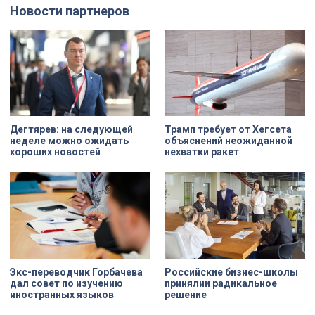
Мастерам передали в полное
счёт. По словам губернатора
Новости партнеров
распоряжение шесть
Александра Беглова, срок
действующих вагонов, и те
договора рассчитан на 49 лет, из
превратили их в настоящие арт-
которых за семь арендатор
объекты. Результат доказал:
должен полностью выполнить все
баллончик с краской в руках
обязательства. Как
профессионала — это не порча
восстанавливают яркий пример
имущества, а яркий стрит-арт,
деревянного модерна и почему
который не имеет ничего общего с
эта история уникальна?
вандализмом.
Дегтярев: на следующей
Трамп требует от Хегсета
неделе можно ожидать
объяснений неожиданной
хороших новостей
нехватки ракет
Экс-переводчик Горбачева
Российские бизнес-школы
дал совет по изучению
принялии радикальное
иностранных языков
решение