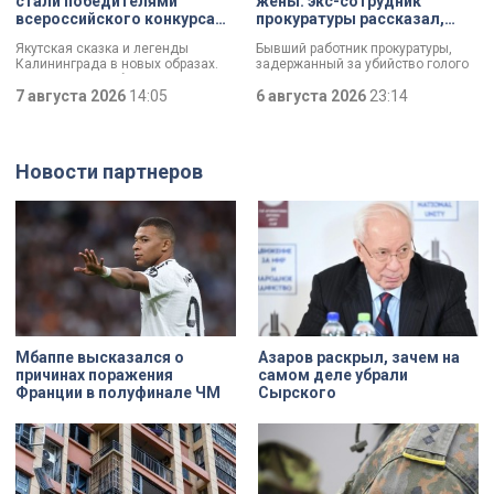
стали победителями
жены: экс-сотрудник
вандализмом.
всероссийского конкурса
прокуратуры рассказал,
«Моя страна — моя Россия»
почему совершил убийство
Якутская сказка и легенды
Бывший работник прокуратуры,
Калининграда в новых образах.
задержанный за убийство голого
Два юных петербуржца стали
мужчины, рассказал о причинах,
победителями всероссийского
7 августа 2026
14:05
которые толкнули его на страшное
6 августа 2026
23:14
конкурса «Моя страна — моя
преступление. Два года назад он
Россия». Их работы с
вынес мертвеца из дома на улице
использованием бересты, листьев
Луначарского, выдавая
и янтаря дали новое прочтение
бездыханного мужчину за
Новости партнеров
народным сюжетам.
изрядно перебравшего приятеля.
Мбаппе высказался о
Азаров раскрыл, зачем на
причинах поражения
самом деле убрали
Франции в полуфинале ЧМ
Сырского