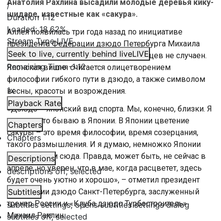
Анатолия Рахлина высадили молодые деревья кику-
/
шидаре, известные как «сакура».
Duration
1:12
Loaded
:
18.62%
Аллея появилась три года назад по инициативе
Stream Type
LIVE
президента Федерации дзюдо Петербурга Михаила
Seek to live, currently behind live
LIVE
Рахлина. При этом выбор сорта саженцев не случаен.
Remaining Time
-
1:12
Японская вишня считается олицетворением
философии гибкого пути в дзюдо, а также символом
1x
весны, красоты и возрождения.
Playback Rate
«Дзюдо – японский вид спорта. Мы, конечно, близки. Я
очень часто бываю в Японии. В Японии цветение
Chapters
сакуры – это время философии, время созерцания,
Chapters
такого размышления. И я думаю, немножко Японии
мы принесем сюда. Правда, может быть, не сейчас в
Descriptions
апреле, но уверен, что в мае, когда расцветет, здесь
descriptions off
, selected
будет очень уютно и хорошо», – отметил президент
Федерации дзюдо Санкт-Петербурга, заслуженный
Subtitles
тренер России и «Клуба дзюдо Турбостроитель»
subtitles settings
, opens subtitles settings dialog
Михаил Рахлин.
subtitles off
, selected