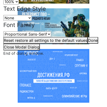
Text Edge Style
Font Family
Reset
restore all settings to the default values
Done
Close Modal Dialog
End of dialog window.