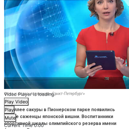
Video Player is loading.
Фото и видео: телеканал «Санкт-Петербург»
Play Video
На Аллее сакуры в Пионерском парке появились
Play
новые саженцы японской вишни. Воспитанники
Mute
спортивной школы олимпийского резерва имени
Current Time
0:00