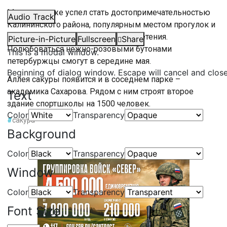
Мини-сад уже успел стать достопримечательностью
Audio Track
Калининского района, популярным местом прогулок и
фотосессий. Особенно в период цветения.
Picture-in-Picture
Fullscreen
Share
Полюбоваться нежно-розовыми бутонами
This is a modal window.
петербуржцы смогут в середине мая.
Beginning of dialog window. Escape will cancel and clos
Аллея сакуры появится и в соседнем парке –
академика Сахарова. Рядом с ним строят второе
Text
здание спортшколы на 1500 человек.
Color
Transparency
#
сакура
Background
Color
Transparency
Window
Color
Transparency
Font Size