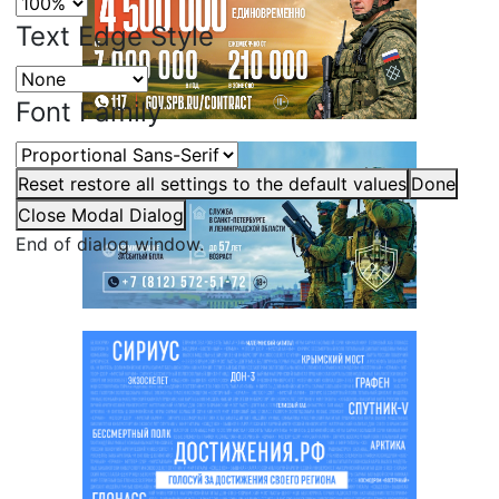
Text Edge Style
Font Family
Reset
restore all settings to the default values
Done
Close Modal Dialog
End of dialog window.