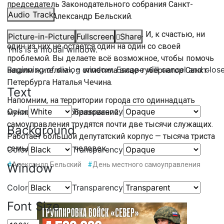
председатель Законодательного собрания Санкт-
Audio Track
Петербурга Александр Бельский.
«Вы первые, к кому приходят люди. И, к счастью, ни
Picture-in-Picture
Fullscreen
Share
один из них не остается один на один со своей
This is a modal window.
проблемой. Вы делаете всё возможное, чтобы помочь
Beginning of dialog window. Escape will cancel and clos
нашим жителям», – отметила вице-губернатор Санкт-
Петербурга Наталья Чечина.
Text
Напомним, на территории города сто одиннадцать
Color
Transparency
муниципальных образований. В органах местного
самоуправления трудятся почти две тысячи служащих.
Background
Работает большой депутатский корпус — тысяча триста
семьдесят шесть человек.
Color
Transparency
#
Александр Бельский
#
День местного самоуправления
Window
Color
Transparency
Font Size