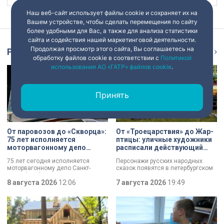
Наш веб-сайт использует файлы cookie и сохраняет их на
Вашем устройстве, чтобы сделать перемещения по сайту
более удобными для Вас, а также для анализа статистики
сайта и содействия нашей маркетинговой деятельности.
Продолжая просмотр этого сайта, Вы соглашаетесь на
Репортаж
Ещё
обработку файлов cookie в соответствии с
Политикой
использования АО «ГАТР» файлов cookie
.
Принять
От паровозов до «Скворца»:
От «Троецарствия» до Жар-
75 лет исполняется
птицы: уличные художники
моторвагонному депо
расписали действующий
Санкт-Петербург-
состав метро Петербурга
75 лет сегодня исполняется
Персонажи русских народных
Финляндский
моторвагонному депо Санкт-
сказок появятся в петербургском
Петербург-Финляндский.
подземном царстве! В депо
Появление этого объекта для
8 августа 2026
12:06
«Выборгское» завершился
7 августа 2026
19:49
железной дороги стало поистине
масштабный съезд лучших
знаковым: паровозы уступили
уличных художников страны — от
место электричкам. Изначально
Краснодара до Владивостока.
выполняли 13 пар рейсов, сейчас
Мастерам передали в полное
— почти в 20 раз больше. В парке
распоряжение шесть
предприятия — современные
действующих вагонов, и те