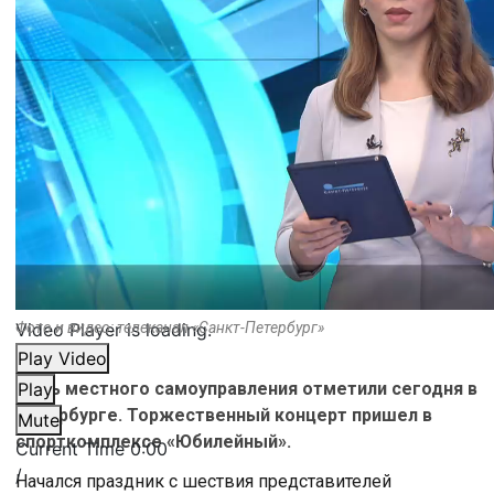
Video Player is loading.
Фото и видео: телеканал «Санкт-Петербург»
Play Video
День местного самоуправления отметили сегодня в
Play
Петербурге. Торжественный концерт пришел в
Mute
спорткомплексе «Юбилейный».
Current Time
0:00
/
Начался праздник с шествия представителей