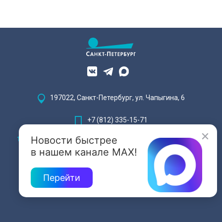
197022, Санкт-Петербург, ул. Чапыгина, 6
+7 (812) 335-15-71
Новости быстрее
Внимание! Отдельные видеоматериалы, размещенные на настоящем
сайте, могут содержать информацию, предназначенную для лиц,
в нашем канале MAX!
достигших 18 лет.
Перейти