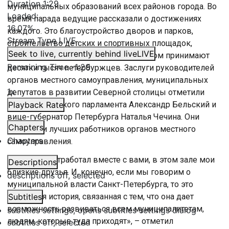
Duration
1:29
муниципальных образований всех районов города. Во
Loaded
:
время парада ведущие рассказали о достижениях
16.07%
каждого. Это благоустройство дворов и парков,
Stream Type
LIVE
строительство детских и спортивных площадок,
Seek to live, currently behind live
LIVE
помощь участникам СВО. Участие в этом принимают
Remaining Time
-
1:29
десятки тысяч петербуржцев. Заслуги руководителей
органов местного самоуправления, муниципальных
1x
депутатов в развитии Северной столицы отметили
спикер городского парламента Александр Бельский и
Playback Rate
вице-губернатор Петербурга Наталья Чечина. Они
Chapters
наградили лучших работников органов местного
Chapters
самоуправления.
«Много лет отработал вместе с вами, в этом зале мои
Descriptions
близкие друзья. И, конечно, если мы говорим о
descriptions off
, selected
муниципальной власти Санкт-Петербурга, то это
отдельная история, связанная с тем, что она дает
Subtitles
возможность развиваться всем муниципалитетам,
subtitles settings
, opens subtitles settings dialog
людям, которые туда приходят», – отметил
subtitles off
, selected