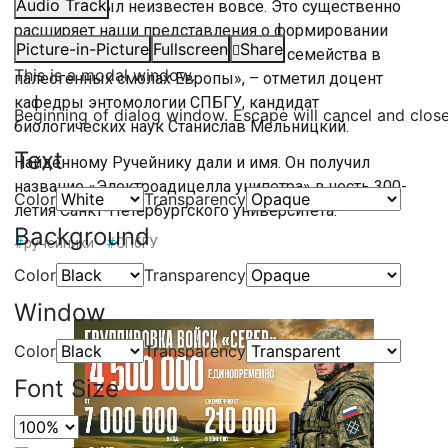
Audio Track
«Этот вид был неизвестен вовсе. Это существенно
расширяет наши представления о формировании
Picture-in-Picture
Fullscreen
Share
нашей фауны. О эволюции данного семейства в
This is a modal window.
палеогенных смолах Европы», – отметил доцент
кафедры энтомологии СПБГУ, кандидат
Beginning of dialog window. Escape will cancel and clos
биологических наук Станислав Мельницкий.
Text
Найденному Ручейнику дали и имя. Он получил
название «Электроадицелла унипетра» в честь 300-
Color
Transparency
летия Санкт-Петербургского университета.
Background
#
ручейники
#
СПбГУ
Color
Transparency
Window
Color
Transparency
Font Size