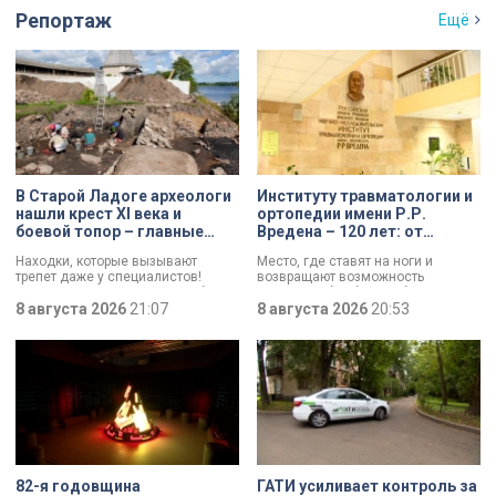
Репортаж
Ещё
В Старой Ладоге археологи
Институту травматологии и
нашли крест XI века и
ортопедии имени Р.Р.
боевой топор – главные
Вредена – 120 лет: от
трофеи экспедиции
императорской лечебницы
Находки, которые вызывают
Место, где ставят на ноги и
до передового
трепет даже у специалистов!
возвращают возможность
медицинского центра
Нательный крест возрастом более
двигаться без боли. Юбилей
тысячи лет и боевой топор – вот
8 августа 2026
21:07
отмечает Институт травматологии
8 августа 2026
20:53
главные трофеи археологической
и ортопедии имени Р.Р. Вредена.
экспедиции в Старой Ладоге в
этом году.
82-я годовщина
ГАТИ усиливает контроль за