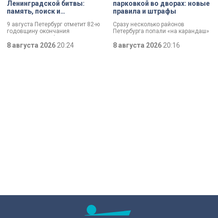
Ленинградской битвы:
парковкой во дворах: новые
память, поиск и
правила и штрафы
возвращение имен
9 августа Петербург отметит 82-ю
Сразу несколько районов
годовщину окончания
Петербурга попали «на карандаш»
Ленинградской битвы. Это День
к ГАТИ. Там усилят контроль за
воинской славы, который был
8 августа 2026
20:24
парковкой во дворах. За два
8 августа 2026
20:16
официально установлен в апреле
летних месяца только по
прошлого года.
Выборгскому району ведомство
вынесло больше 10 тысяч
постановлений.