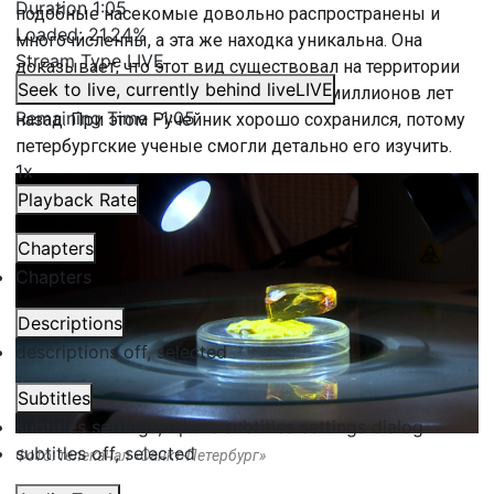
Duration
1:05
подобные насекомые довольно распространены и
Loaded
:
21.24%
многочисленны, а эта же находка уникальна. Она
Stream Type
LIVE
доказывает, что этот вид существовал на территории
Seek to live, currently behind live
LIVE
Восточной и Центральной Европы 35 миллионов лет
Remaining Time
-
1:05
назад. При этом Ручейник хорошо сохранился, потому
петербургские ученые смогли детально его изучить.
1x
Playback Rate
Chapters
Chapters
Descriptions
descriptions off
, selected
Subtitles
subtitles settings
, opens subtitles settings dialog
subtitles off
, selected
Фото: телеканал «Санкт-Петербург»