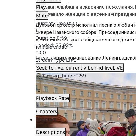
Музыка, улыбки и искренние пожелания.
Play
поздравило женщин с весенним праздни
Mute
Current Time
0:00
Духовой оркестр исполнил песни о любви н
/
сквере Казанского собора. Присоединили
Duration
0:59
детско-юношеского общественного движе
Loaded
:
23.92%
теплые слова.
0:00
Такую акцию командование Ленинградског
Stream Type
LIVE
станет традиционной.
Seek to live, currently behind live
LIVE
Remaining Time
-
0:59
1x
Playback Rate
Chapters
Chapters
Descriptions