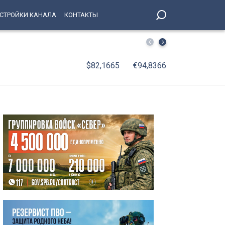
СТРОЙКИ КАНАЛА
КОНТАКТЫ
Поймали за день: рецидивист отобрал телефон у 69-ле
$82,1665
€94,8366