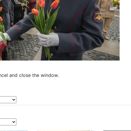
dialog
ncel and close the window.