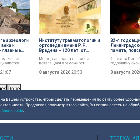
ге археологи
Институту травматологии и
82-я годовщ
 века и
ортопедии имени Р.Р.
Ленинградск
– главные
Вредена – 120 лет: от
память, поис
диции
императорской лечебницы
возвращение
е вызывают
Место, где ставят на ноги и
9 августа Петер
до передового
ециалистов!
возвращают возможность
годовщину око
медицинского центра
 возрастом
двигаться без боли. Юбилей
Ленинградской 
 и боевой топор
21:07
отмечает Институт травматологии
8 августа 2026
20:53
воинской славы
8 августа 20
офеи
и ортопедии имени Р.Р. Вредена.
официально уст
 экспедиции в
прошлого года.
этом году.
ues
Done
 на Вашем устройстве, чтобы сделать перемещения по сайту более удобным
деятельности. Продолжая просмотр этого сайта, Вы соглашаетесь на обрабо
айлов cookie
.
ОСТИ
ТЕЛЕКАНАЛ