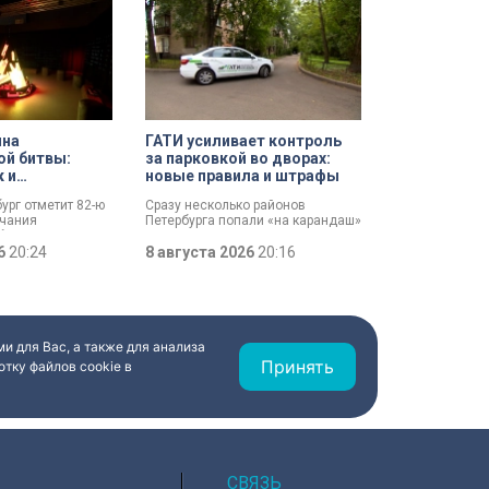
ина
ГАТИ усиливает контроль
ой битвы:
за парковкой во дворах:
к и
новые правила и штрафы
 имен
бург отметит 82-ю
Сразу несколько районов
нчания
Петербурга попали «на карандаш»
битвы. Это День
к ГАТИ. Там усилят контроль за
, который был
26
20:24
парковкой во дворах. За два
8 августа 2026
20:16
ановлен в апреле
летних месяца только по
Выборгскому району ведомство
вынесло больше 10 тысяч
постановлений.
и для Вас, а также для анализа
Принять
тку файлов cookie в
СВЯЗЬ