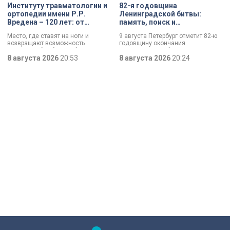
Институту травматологии и
82-я годовщина
ортопедии имени Р.Р.
Ленинградской битвы:
Вредена – 120 лет: от
память, поиск и
императорской лечебницы
возвращение имен
Место, где ставят на ноги и
9 августа Петербург отметит 82-ю
до передового
возвращают возможность
годовщину окончания
медицинского центра
двигаться без боли. Юбилей
Ленинградской битвы. Это День
отмечает Институт травматологии
8 августа 2026
20:53
воинской славы, который был
8 августа 2026
20:24
и ортопедии имени Р.Р. Вредена.
официально установлен в апреле
прошлого года.