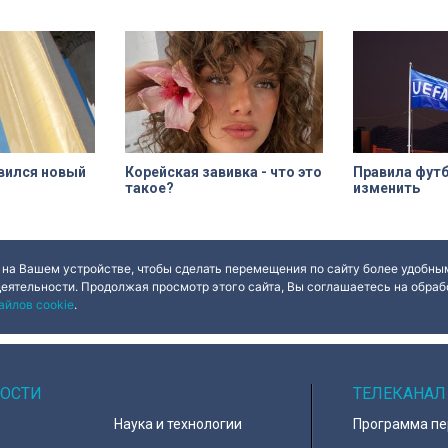
н на 49 лет, из
приятеля.
арендатор
ю выполнить
а. Как
 яркий пример
ерна и почему
альна?
вился новый
Корейская завивка - что это
Правила фут
такое?
изменить
 на Вашем устройстве, чтобы сделать перемещения по сайту более удобным
ues
Done
деятельности. Продолжая просмотр этого сайта, Вы соглашаетесь на обрабо
айлов cookie
.
ОСТИ
ТЕЛЕКАНАЛ
Наука и технологии
Программа п