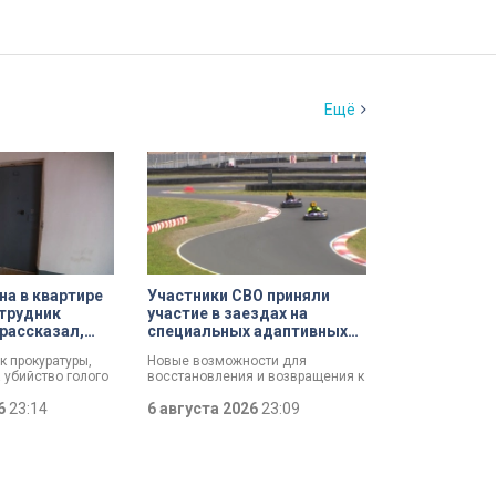
Ещё
а в квартире
Участники СВО приняли
трудник
участие в заездах на
рассказал,
специальных адаптивных
ршил убийство
карт-машинах
к прокуратуры,
Новые возможности для
 убийство голого
восстановления и возвращения к
зал о причинах,
активной жизни. Представители
и его на
26
23:14
фонда «СВОй дом» в Петербурге
6 августа 2026
23:09
упление. Два года
встретились с участниками
 мертвеца из
специальной военной операции,
уначарского,
которые сейчас проходят курс
ханного мужчину
реабилитации. Главным
ебравшего
событием дня стали заезды на