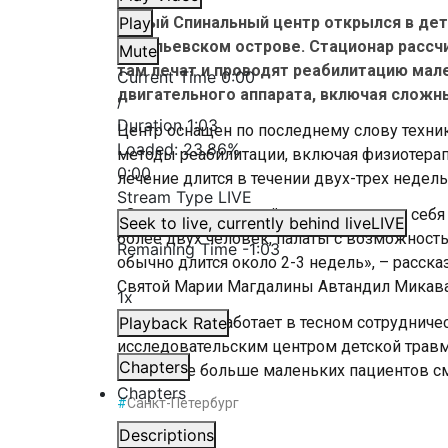
Новый Спинальный центр открылся в дет
Play
Васильевском острове. Стационар рассчи
Mute
там лечат и проводят реабилитацию мал
Current Time
0:00
двигательного аппарата, включая сложн
/
Duration
1:03
Центр оснащен по последнему слову техни
Loaded
:
23.86%
методы реабилитации, включая физиотерап
0:00
лечение длится в течении двух-трех недель
Stream Type
LIVE
«Этот центр, который представляет из себ
Seek to live, currently behind live
LIVE
более двух человек, палаты с возможнос
Remaining Time
-
1:03
обычно длится около 2-3 недель», – расск
Святой Марии Магдалины Автандил Микава
1x
Учреждение работает в тесном сотруднич
Playback Rate
исследовательским центром детской травм
Chapters
этому еще больше маленьких пациентов с
Chapters
#
Санкт-Петербург
Descriptions