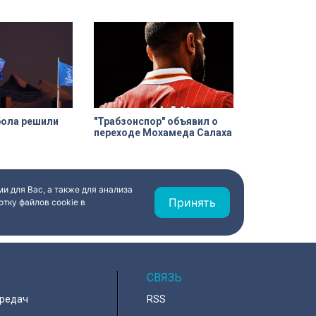
специальных адаптивных карт-
машинах, где ветераны смогли
лично протестировать технику и
почувствовать скорость.
бола решили
"Трабзонспор" объявил о
переходе Мохамеда Салаха
и для Вас, а также для анализа
Принять
тку файлов cookie в
СВЯЗЬ
ередач
RSS