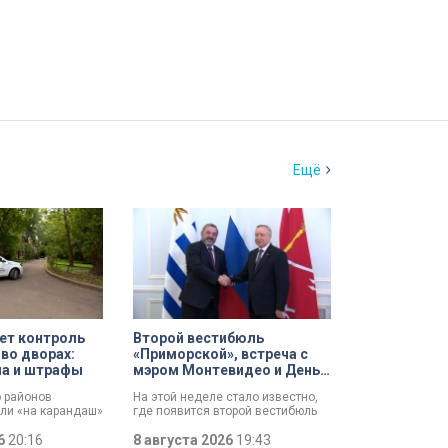
Ещё
ет контроль
Второй вестибюль
 во дворах:
«Приморской», встреча с
ла и штрафы
мэром Монтевидео и День
строителя: итоги рабочей
о районов
На этой неделе стало известно,
недели губернатора
али «на карандаш»
где появится второй вестибюль
ят контроль за
станции метро «Приморская».
орах. За два
26
20:16
Смольный выбрал место и
8 августа 2026
19:43