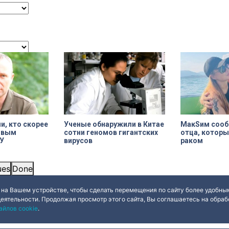
и Р.Р. Вредена.
официально установлен в апреле
летних месяца т
прошлого года.
Выборгскому ра
вынесло больше
постановлений.
Ученые обнаружили в Китае
МакSим сооб
и, кто скорее
сотни геномов гигантских
отца, которы
новым
вирусов
раком
У
ues
Done
 на Вашем устройстве, чтобы сделать перемещения по сайту более удобным
деятельности. Продолжая просмотр этого сайта, Вы соглашаетесь на обрабо
айлов cookie
.