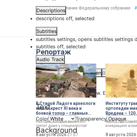
#
кадры
#
послание Федеральному собранию
Descriptions
descriptions off
, selected
Subtitles
subtitles settings
, opens subtitles settings 
subtitles off
, selected
Репортаж
Audio Track
Picture-in-Picture
Fullscreen
Share
This is a modal window.
Beginning of dialog window. Escape will ca
В Старой Ладоге археологи
Институту тра
Text
нашли крест XI века и
ортопедии име
боевой топор – главные
Вредена – 120 
трофеи экспедиции
императорско
Color
Transparency
Находки, которые вызывают
Место, где ставят
до передовог
трепет даже у специалистов!
возвращают возм
медицинского
Background
Нательный крест возрастом
двигаться без бо
более тысячи лет и боевой топор
8 августа 2026
21:07
отмечает Институ
8 августа 2026