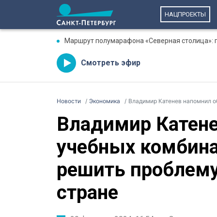
НАЦПРОЕКТЫ
Маршрут полумарафона «Северная столица»: гд
Смотреть эфир
Новости
Экономика
Владимир Катенев напомнил об уче
Владимир Катене
учебных комбина
решить проблему
стране