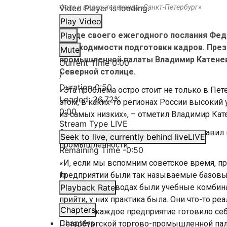
Video Player is loading.
Фото и видео: телеканал «Санкт-Петербург»
Play Video
В ходе своего ежегодного послания Фед
Play
необходимости подготовки кадров. През
Mute
промышленной палаты Владимир Катенев 
Current Time
0:00
Северной столице.
/
Duration
0:50
«Эта проблема остро стоит не только в Пет
Loaded
:
36.72%
этом, в каких-то регионах России высокий 
0:00
из самых низких», – отметил Владимир Кат
Stream Type
LIVE
Он подчеркнул – задача, которую поставил 
Seek to live, currently behind live
LIVE
промышленности.
Remaining Time
-
0:50
«И, если мы вспомним советское время, 
1x
предприятии были так называемые базовые
училища. На заводах были учебные комбин
Playback Rate
прийти, у них практика была. Они что-то р
Chapters
образом, каждое предприятие готовило себ
Chapters
Петербургской торгово-промышленной пал