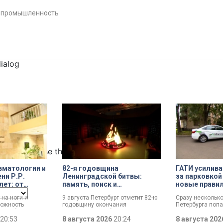
#
промышленность
dialog
ncel and close the window.
вматологии и
82-я годовщина
ГАТИ усилива
ни Р.Р.
Ленинградской битвы:
за парковкой
лет: от
память, поиск и
новые прави
й лечебницы
возвращение имен
 на ноги и
9 августа Петербург отметит 82-ю
Сразу нескольк
о
ожность
годовщину окончания
Петербурга поп
 центра
ли. Юбилей
Ленинградской битвы. Это День
к ГАТИ. Там усил
т травматологии
20:53
воинской славы, который был
8 августа 2026
20:24
парковкой во дв
8 августа 20