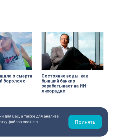
олько по
согласовал проект планировки.
йону ведомство
Новый вестибюль повысит
 10 тысяч
пропускную способность станции
и уровень комфорта горожан.
щила о смерти
Состояние воды: как
й боролся с
бывший банкир
зарабатывает на ИИ-
лихорадке
и для Вас, а также для анализа
Принять
тку файлов cookie в