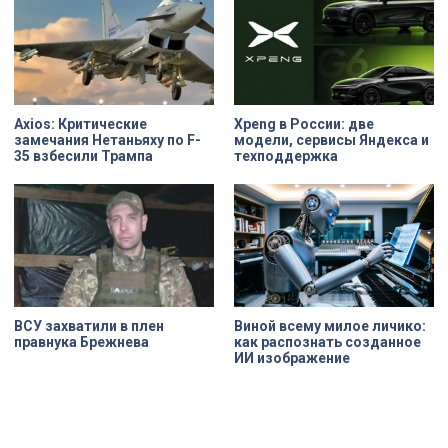
пропорции, соотношения света и
участником?
объема, а также назначение
комнат. Как отметил губернатор
Александр Беглов, все
реставрационные работы в
«Пенатах» проводились под
строгим контролем специалистов
КГИОП.
Axios: Критические
Xpeng в России: две
замечания Нетаньяху по F-
модели, сервисы Яндекса и
35 взбесили Трампа
техподдержка
ВСУ захватили в плен
Виной всему милое личико:
правнука Брежнева
как распознать созданное
ИИ изображение