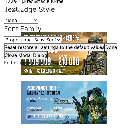
представительство в Китае.
Text Edge Style
#
Политех
Font Family
Reset
restore all settings to the default values
Done
Close Modal Dialog
End of dialog window.