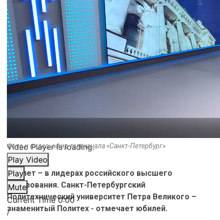
Video Player is loading.
Фото и видео: эфир телеканала «Санкт-Петербург»
Play Video
125 лет – в лидерах российского высшего
Play
образования. Санкт-Петербургский
Mute
Политехнический университет Петра Великого –
Current Time
0:00
знаменитый Политех - отмечает юбилей.
/