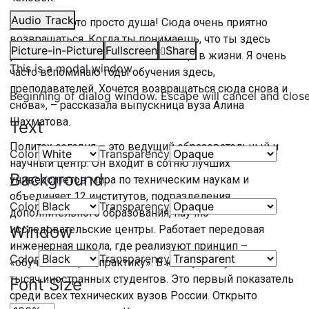
Audio Track
«Политех – это просто душа! Сюда очень приятно
возвращаться. Когда ты понимаешь, что ты здесь
Picture-in-Picture
Fullscreen
Share
учился – это очень значимо вообще в жизни. Я очень
This is a modal window.
часто вспоминаю годы обучения здесь,
преподавателей. Хочется возвращаться сюда снова и
Beginning of dialog window. Escape will cancel and clos
снова», – рассказала выпускница вуза Алина
Шахматова.
Text
Политех сегодня – это ведущий образовательный и
Color
Transparency
научный центр. Он входит в сотню лучших
Background
университетов мира по техническим наукам и
объединяет 12 институтов, подразделения
Color
Transparency
дополнительного образования, научно-
Window
исследовательские центры. Работает передовая
инженерная школа, где реализуют принцип –
Color
Transparency
«обучение через практику». В кампусе обучается 5
тысяч иностранных студентов. Это первый показатель
Font Size
среди всех технических вузов России. Открыто