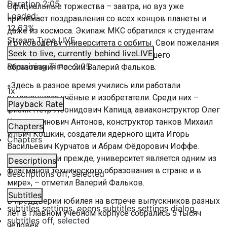
Duration
2:05
Официальные торжества – завтра, но вуз уже
Loaded
:
принимает поздравления со всех концов планеты и
12.63%
даже из космоса. Экипаж МКС обратился к студентам
Stream Type
LIVE
и руководству университета с орбиты. Свои пожелания
Seek to live, currently behind live
LIVE
также направил министр науки и высшего
Remaining Time
-
2:05
образования России Валерий Фальков.
«Здесь в разное время учились или работали
1x
выдающиеся учёные и изобретатели. Среди них –
Playback Rate
физик Пётр Леонидович Капица, авиаконструктор Олег
Константинович Антонов, конструктор танков Михаил
Chapters
Ильич Кошкин, создатели ядерного щита Игорь
Chapters
Васильевич Курчатов и Абрам Фёдорович Иоффе.
Сегодня, как и прежде, университет является одним из
Descriptions
флагманов технического образования в стране и в
descriptions off
, selected
мире», – отметил Валерий Фальков.
Subtitles
В преддверии юбилея на встрече выпускников разных
subtitles settings
, opens subtitles settings dialog
лет в главном учебном корпусе собрались 5 тысяч
subtitles off
, selected
человек.