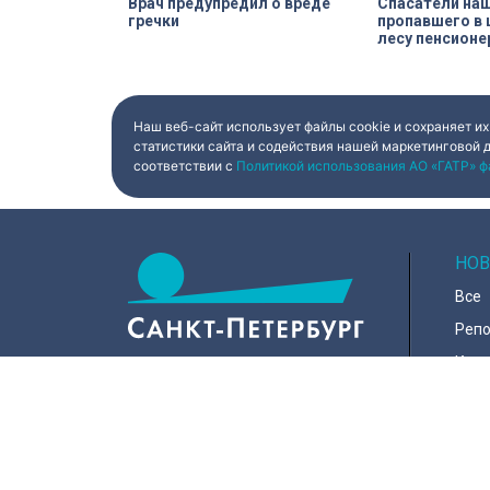
Врач предупредил о вреде
Спасатели на
гречки
пропавшего в
лесу пенсионе
Наш веб-сайт использует файлы cookie и сохраняет их
статистики сайта и содействия нашей маркетинговой 
соответствии с
Политикой использования АО «ГАТР» ф
НОВ
Все
Реп
Коро
Горо
Куль
197022, Санкт-Петербург, ул.
Чапыгина, 6
Поли