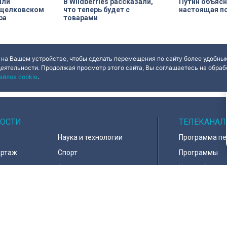
шли
В Wildberries рассказали,
Путин объясн
 щелковском
что теперь будет с
настоящая п
ра
товарами
 на Вашем устройстве, чтобы сделать перемещения по сайту более удобным
деятельности. Продолжая просмотр этого сайта, Вы соглашаетесь на обрабо
айлов cookie
.
ОСТИ
ТЕЛЕКАНАЛ
Наука и технологии
Программа п
ортаж
Спорт
Программы
навирус
Армия
Настройка ка
д
В мире
Контакты
тура
Информация 
пользователе
тика
Политика