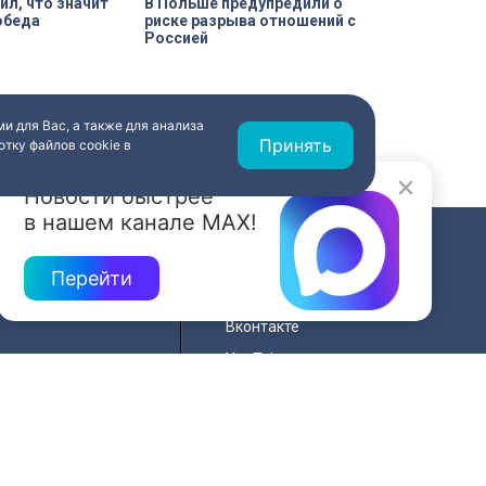
ил, что значит
В Польше предупредили о
обеда
риске разрыва отношений с
Россией
и для Вас, а также для анализа
Принять
тку файлов cookie в
Новости быстрее
в нашем канале MAX!
СВЯЗЬ
Перейти
ередач
RSS
Вконтакте
нала
YouTube
Одноклассники
для
Яндекс.Дзен
й сайта
MAX