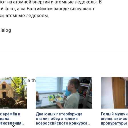
ают на атомной энергии и атомные ледоколы. В
й флот, а на Балтийском заводе выпускают
ки, атомные ледоколы.
dialog
ncel and close the window.
х времён и
Два юных петербуржца
Голый мужчин
инала:
стали победителями
жены: экс-со
тановления
всероссийского конкурса
прокуратуры 
«Моя страна — моя Россия»
почему сове