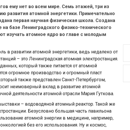
гов ему нет во всем мире. Семь этажей, три из
ию развития атомной энергетики. Примечательно
оздана первая научная физическая школа. Создана
 на базе Ленинградского физико-технического
ают изучать атомное ядро во главе с молодым
ль в развитии атомной энергетики, ведь недалеко от
станций – это Ленинградская атомная электростанция.
данных, который также питается от атомной
ится огромное производство и огромный пласт
который также представлен Санкт-Петербургом,
вносит неимоверный вклад в развитие атомной
очной деятельности атомной отрасли Мария Гуткова.
 выставки – водоводяной атомный реактор. Такой же
ктростанции. Безусловно большая часть павильона
ользование атомной энергии в медицине, например,
онкологией без его использования. Ну и космос,