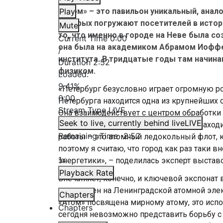
«Атом» – это павильон уникальный, анало
Play
которых погружают посетителей в истор
Mute
то, что именно в городе на Неве была с
Current Time
0:00
она была на академиком Абрамом Иоффе
/
института. В тридцатые годы там начин
Duration
2:52
физиком.
Loaded
:
9.41%
«Петербург безусловно играет огромную ро
0:00
Петербурга находится одна из крупнейших 
Stream Type
LIVE
Она взаимодействует с центром обработки 
Seek to live, currently behind live
LIVE
электростанции. В Санкт-Петербурге наход
Remaining Time
-
2:52
работы – это атомный ледокольный флот, 
поэтому я считаю, что город как раз таки 
1x
энергетики», – поделилась эксперт выстав
Playback Rate
Впечатляет, конечно, и ключевой экспонат
установлен на Ленинградской атомной эле
Chapters
«Атом» посвящена мирному атому, это исп
Chapters
сегодня невозможно представить борьбу с 