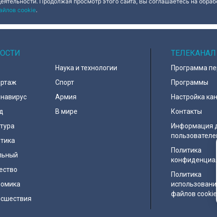
деятельности. Продолжая просмотр этого сайта, Вы соглашаетесь на обрабо
айлов cookie
.
ОСТИ
ТЕЛЕКАНАЛ
Наука и технологии
Программа п
ортаж
Спорт
Программы
навирус
Армия
Настройка ка
д
В мире
Контакты
тура
Информация 
пользователе
тика
Политика
льный
конфиденциа
ество
Политика
номика
использовани
файлов cooki
исшествия