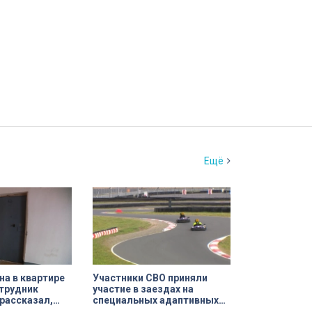
Ещё
а в квартире
Участники СВО приняли
трудник
участие в заездах на
рассказал,
специальных адаптивных
ршил убийство
карт-машинах