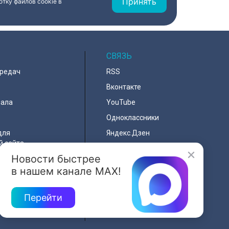
Принять
тку файлов cookie в
СВЯЗЬ
ередач
RSS
Вконтакте
нала
YouTube
Одноклассники
для
Яндекс.Дзен
й сайта
MAX
Новости быстрее
льности
в нашем канале MAX!
я
Перейти
e