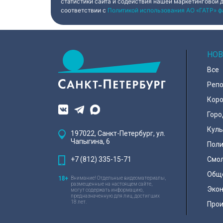
статистики сайта и содействия нашей маркетинговой 
соответствии с
Политикой использования АО «ГАТР» ф
НОВ
Все
Реп
Коро
Горо
Куль
197022, Санкт-Петербург, ул.
Чапыгина, 6
Поли
+7 (812) 335-15-71
Смо
Общ
Внимание! Отдельные видеоматериалы,
размещенные на настоящем сайте,
Эко
могут содержать информацию,
предназначенную для лиц, достигших
18 лет.
Про