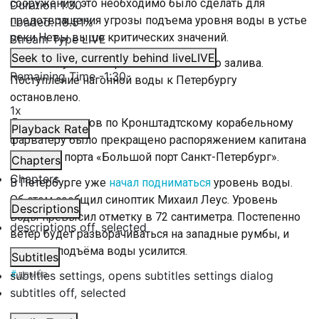
сооружений, это необходимо было сделать для
Duration
1:30
предотвращения угрозы подъема уровня воды в устье
Loaded
:
18.51%
реки Невы выше критических значений.
Stream Type
LIVE
Seek to live, currently behind live
LIVE
Невская губа изолирована от Финского залива.
Remaining Time
-
1:30
Поступление нагонной воды к Петербургу
остановлено.
1x
Движение судов по Кронштадтскому корабельному
Playback Rate
фарватеру было прекращено распоряжением капитана
морского порта «Большой порт Санкт-Петербург».
Chapters
Chapters
В Петербурге уже
начал подниматься
уровень воды.
Об этом сообщил синоптик Михаил Леус. Уровень
Descriptions
воды превысил отметку в 72 сантиметра. Постепенно
descriptions off
, selected
ветер будет разворачиваться на западные румбы, и
процесс подъёма воды усилится.
Subtitles
subtitles settings
#
дамба
, opens subtitles settings dialog
subtitles off
, selected