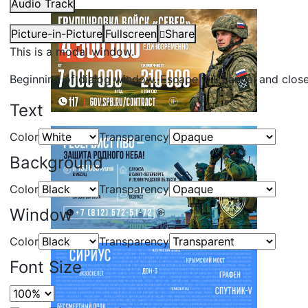
Audio Track
Picture-in-Picture
Fullscreen
Share
This is a modal window.
Beginning of dialog window. Escape will cancel and clos
Text
Color
Transparency
Background
Color
Transparency
Window
Color
Transparency
Font Size