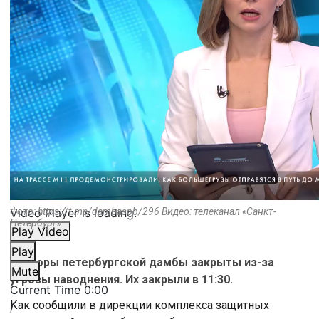
Video Player is loading.
Фото: https://t.me/dambaspb/296 Видео: телеканал «Санкт-
Петербург»
Play Video
Play
Затворы петербургской дамбы закрыты из-за
Mute
угрозы наводнения. Их закрыли в 11:30.
Current Time
0:00
Как сообщили в дирекции комплекса защитных
/