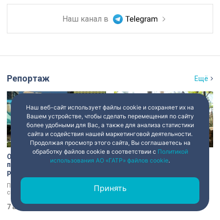
Наш канал в
Репортаж
Ещё
Наш веб-сайт использует файлы cookie и сохраняет их на
Вашем устройстве, чтобы сделать перемещения по сайту
более удобными для Вас, а также для анализа статистики
сайта и содействия нашей маркетинговой деятельности.
Продолжая просмотр этого сайта, Вы соглашаетесь на
обработку файлов cookie в соответствии с
Политикой
От «Троецарствия» до Жар-
Печати царских времён и
использования АО «ГАТР» файлов cookie
.
птицы: уличные художники
балки из оригинала:
расписали действующий
секреты восстановления
состав метро Петербурга
дачи Павлова
Персонажи русских народных
Даче Павлова в Сестрорецке
Принять
сказок появятся в петербургском
вернут дореволюционный облик
подземном царстве! В депо
по особой программе «Рубль за
«Выборгское» завершился
7 августа 2026
19:49
метр». Это льготная арендная
7 августа 2026
19:13
масштабный съезд лучших
ставка, которая действует для
уличных художников страны — от
инвестора сразу после того, как он