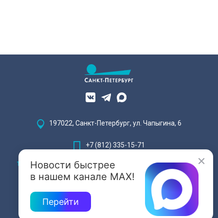
197022, Санкт-Петербург, ул. Чапыгина, 6
+7 (812) 335-15-71
Новости быстрее
Внимание! Отдельные видеоматериалы, размещенные на настоящем
сайте, могут содержать информацию, предназначенную для лиц,
в нашем канале MAX!
достигших 18 лет.
Перейти