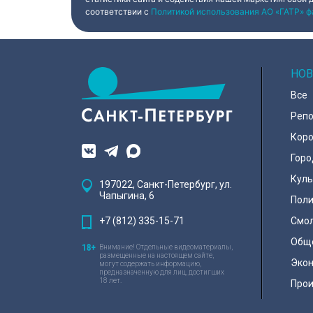
соответствии с
Политикой использования АО «ГАТР» ф
НОВ
Все
Реп
Коро
Горо
Куль
197022, Санкт-Петербург, ул.
Чапыгина, 6
Поли
+7 (812) 335-15-71
Смо
Общ
Внимание! Отдельные видеоматериалы,
размещенные на настоящем сайте,
Эко
могут содержать информацию,
предназначенную для лиц, достигших
18 лет.
Про