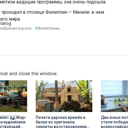
тметили ведущие программы, она очень подошла.
 проходил в столице Филиппин — Маниле: в нем
его мира.
dialog
ребряная корона
#
Филиппины
ncel and close the window.
вия» до Жар-
Печати царских времён и
Два юных пе
ые художники
балки из оригинала:
стали побед
йствующий
секреты восстановления
всероссийско