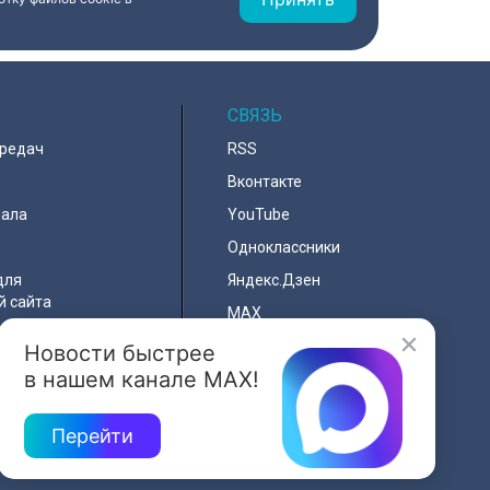
СВЯЗЬ
ередач
RSS
Вконтакте
нала
YouTube
Одноклассники
для
Яндекс.Дзен
й сайта
MAX
Новости быстрее
льности
в нашем канале MAX!
я
e
Перейти