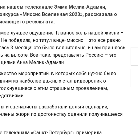
 на нашем телеканале Эмма Мелик-Адамян,
нкурса «Миссис Вселенная 2023», рассказала о
рясающего результата.
самое лучшее ощущение. Главное же в нашей жизни –
. Не победила, но титул вице-миссис – это все равно
лась 3 месяца: это было волнительно, и нам пришлось
ь на высоте. Все-таки, представлять Россию – это
оциями Анна Мелик-Адамян.
жество мероприятий, в которых себя нужно было
 одним из наиболее важных стал видеоролик о
толкнувшиеся с этим страшным проявлением,
едствиями.
ы и сценаристы разработали целый сценарий,
 члены жюри по достоинству оценили получившееся
е телеканала «Санкт-Петербург» примерила