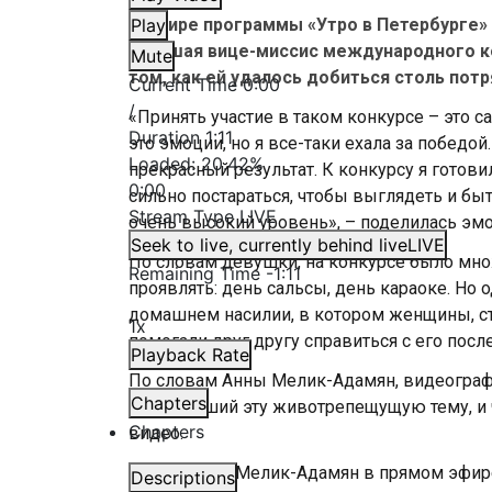
В эфире программы «Утро в Петербурге»
Play
ставшая вице-миссис международного ко
Mute
том, как ей удалось добиться столь пот
Current Time
0:00
/
«Принять участие в таком конкурсе – это 
Duration
1:11
это эмоции, но я все-таки ехала за победой
Loaded
:
20.42%
прекрасный результат. К конкурсу я готови
0:00
сильно постараться, чтобы выглядеть и быт
Stream Type
LIVE
очень высокий уровень», – поделилась эм
Seek to live, currently behind live
LIVE
По словам девушки, на конкурсе было мно
Remaining Time
-
1:11
проявлять: день сальсы, день караоке. Но
домашнем насилии, в котором женщины, с
1x
помогали друг другу справиться с его посл
Playback Rate
По словам Анны Мелик-Адамян, видеограф
Chapters
затронувший эту животрепещущую тему, и
Chapters
видео.
Кстати, Анна Мелик-Адамян в прямом эфир
Descriptions