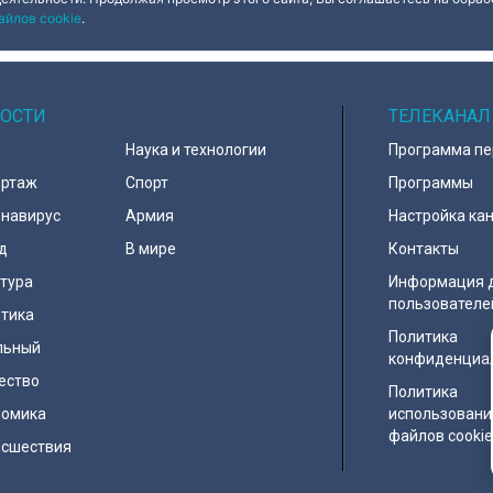
айлов cookie
.
ОСТИ
ТЕЛЕКАНАЛ
Наука и технологии
Программа п
ортаж
Спорт
Программы
навирус
Армия
Настройка ка
д
В мире
Контакты
тура
Информация 
пользователе
тика
Политика
льный
конфиденциа
ество
Политика
номика
использовани
файлов cooki
исшествия