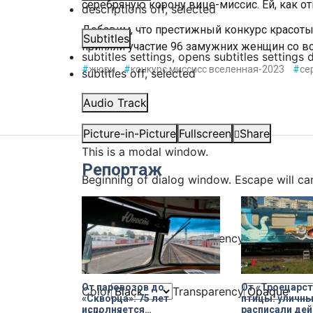
серебряную корону вице-миссис. Ей, как о
descriptions off
, selected
Добавим, что престижный конкурс красоты
Subtitles
приняли участие 96 замужних женщин со вс
subtitles settings
, opens subtitles settings 
#
жюри
#
конкурс миссисс вселенная-2023
#
се
subtitles off
, selected
Audio Track
Picture-in-Picture
Fullscreen
Share
This is a modal window.
Репортаж
Beginning of dialog window. Escape will ca
Text
Color
Transparency
Background
От паровозов до
От «Троецарст
Color
Transparency
«Скворца»: 75 лет
птицы: уличн
исполняется
расписали де