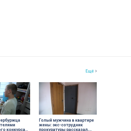
Ещё
тербуржца
Голый мужчина в квартире
ителями
жены: экс-сотрудник
го конкурса
прокуратуры рассказал,