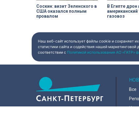
Соскин: визит Зеленского в
В Египте дрон
США оказался полным
американский 
провалом
газовоз
Наш веб-сайт использует файлы cookie и сохраняет их
статистики сайта и содействия нашей маркетинговой 
соответствии с
Политикой использования АО «ГАТР» ф
НОВ
Все
Реп
Коро
Горо
Куль
197022, Санкт-Петербург, ул.
Чапыгина, 6
Поли