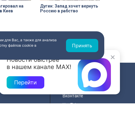
гировал на
Дугин: Запад хочет вернуть
в Киев
Россию в рабство
и для Вас, а также для анализа
Принять
тку файлов cookie в
Новости быстрее
в нашем канале MAX!
СВЯЗЬ
Перейти
ередач
RSS
Вконтакте
нала
YouTube
Одноклассники
для
Яндекс.Дзен
й сайта
MAX