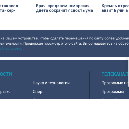
 атаковал
Врач: средиземноморская
Кремль отреа
танкер-
диета сохранят ясность ума
визит Вучича 
 на Вашем устройстве, чтобы сделать перемещения по сайту более удобным
деятельности. Продолжая просмотр этого сайта, Вы соглашаетесь на обрабо
айлов cookie
.
ОСТИ
ТЕЛЕКАНАЛ
Наука и технологии
Программа п
ортаж
Спорт
Программы
навирус
Армия
Настройка ка
д
В мире
Контакты
тура
Информация 
пользователе
тика