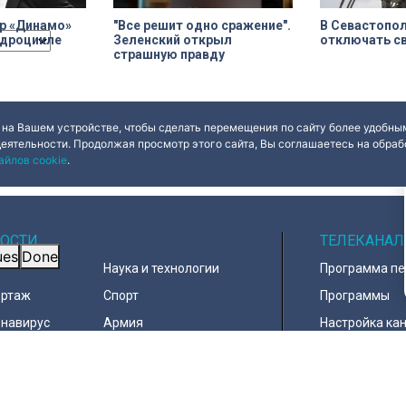
р «Динамо»
"Все решит одно сражение".
В Севастопол
идроцикле
Зеленский открыл
отключать св
страшную правду
 на Вашем устройстве, чтобы сделать перемещения по сайту более удобным
деятельности. Продолжая просмотр этого сайта, Вы соглашаетесь на обрабо
айлов cookie
.
ОСТИ
ТЕЛЕКАНАЛ
ues
Done
Наука и технологии
Программа п
ортаж
Спорт
Программы
навирус
Армия
Настройка ка
д
В мире
Контакты
тура
Информация 
пользователе
тика