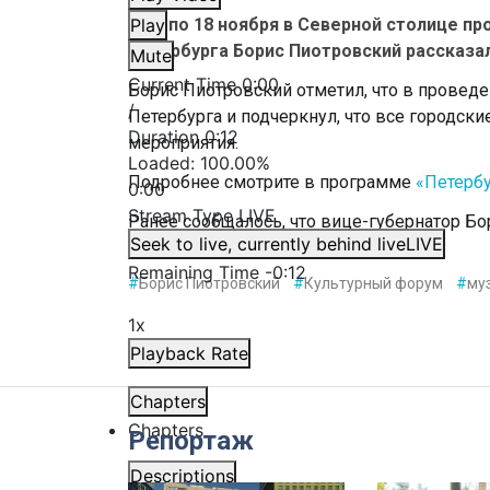
С 16 по 18 ноября в Северной столице п
Play
Петербурга Борис Пиотровский рассказал
Mute
Current Time
0:00
Борис Пиотровский отметил, что в провед
/
Петербурга и подчеркнул, что все городски
Duration
0:12
мероприятия.
Loaded
:
100.00%
Подробнее смотрите в программе
«Петербу
0:00
Stream Type
LIVE
Ранее сообщалось, что вице-губернатор Бо
Seek to live, currently behind live
LIVE
«Культура»
в Петербурге.
Remaining Time
-
0:12
#
Борис Пиотровский
#
Культурный форум
#
му
1x
Playback Rate
Chapters
Chapters
Репортаж
Descriptions