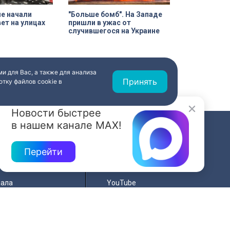
е начали
"Больше бомб". На Западе
ет на улицах
пришли в ужас от
случившегося на Украине
и для Вас, а также для анализа
Принять
тку файлов cookie в
Новости быстрее
в нашем канале MAX!
СВЯЗЬ
Перейти
ередач
RSS
Вконтакте
нала
YouTube
Одноклассники
для
Яндекс.Дзен
й сайта
MAX