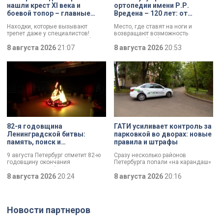
нашли крест XI века и
ортопедии имени Р.Р.
боевой топор – главные
Вредена – 120 лет: от
трофеи экспедиции
императорской лечебницы
Находки, которые вызывают
Место, где ставят на ноги и
до передового
трепет даже у специалистов!
возвращают возможность
медицинского центра
Нательный крест возрастом более
двигаться без боли. Юбилей
тысячи лет и боевой топор – вот
8 августа 2026
21:07
отмечает Институт травматологии
8 августа 2026
20:53
главные трофеи археологической
и ортопедии имени Р.Р. Вредена.
экспедиции в Старой Ладоге в
этом году.
82-я годовщина
ГАТИ усиливает контроль за
Ленинградской битвы:
парковкой во дворах: новые
память, поиск и
правила и штрафы
возвращение имен
9 августа Петербург отметит 82-ю
Сразу несколько районов
годовщину окончания
Петербурга попали «на карандаш»
Ленинградской битвы. Это День
к ГАТИ. Там усилят контроль за
воинской славы, который был
8 августа 2026
20:24
парковкой во дворах. За два
8 августа 2026
20:16
официально установлен в апреле
летних месяца только по
прошлого года.
Выборгскому району ведомство
вынесло больше 10 тысяч
постановлений.
Новости партнеров