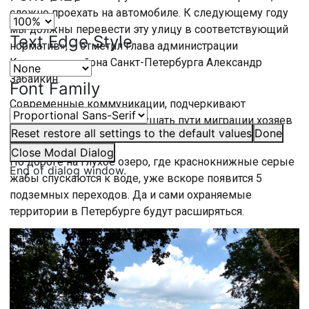
сложно проехать на автомобиле. К следующему году
мы должны перевести эту улицу в соответствующий
Text Edge Style
норматив», – отметил глава администрации
Курортного района Санкт-Петербурга Александр
Забайкин.
Font Family
Современные коммуникации, подчеркивают
эксперты, не должны нарушать пути миграции хозяев
Reset
restore all settings to the default values
Done
леса. Для серых жаб весна – самое опасное время.
Close Modal Dialog
По дороге на Глухое озеро, где краснокнижные серые
End of dialog window.
жабы спускаются к воде, уже вскоре появится 5
подземных переходов. Да и сами охраняемые
территории в Петербурге будут расширяться.