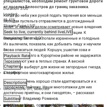
специалистов, необходим ремонт грунтовой дороги
/
от поселка Белоостров до границ заказника.
Duration
3:00
Loaded
:
Когда до неба уже рукой подать терпения все меньше.
10.41%
Молодая пустельга отправляется в долгожданный
Stream Type
LIVE
полет. И первым делом осматривает новые владения.
Seek to live, currently behind live
LIVE
Пернатые пережили месяцы реабилитации. К
Remaining Time
-
3:00
специалистам птицы попали израненные и голодные.
Их вылечили, показали, как добывать пищу и научили
1x
снова опасаться людей. Коршун, ушастая сова и
пустельга надолго в Курортном районе не задержатся.
Playback Rate
Перезимуют уже в теплых странах. А весной
Chapters
некоторые выберут для жизни не загородные гнезда,
Chapters
а комфортное многоквартирное жилье.
«Пустельги очень хорошо стали адаптироваться и к
Descriptions
городскому пейзажу. Наши многоэтажки для них
descriptions off
, selected
достаточно приятны, и они гнездятся», – рассказал
орнитолог Владимир Романов.
Subtitles
subtitles settings
, opens subtitles settings dialog