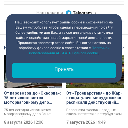
Наш канал в
Наш веб-сайт использует файлы cookie и сохраняет их на
Вашем устройстве, чтобы сделать перемещения по сайту
более удобными для Вас, а также для анализа статистики
сайта и содействия нашей маркетинговой деятельности.
Продолжая просмотр этого сайта, Вы соглашаетесь на
Репортаж
Ещё
обработку файлов cookie в соответствии с
Политикой
использования АО «ГАТР» файлов cookie
.
Принять
От паровозов до «Скворца»:
От «Троецарствия» до Жар-
75 лет исполняется
птицы: уличные художники
моторвагонному депо
расписали действующий
Санкт-Петербург-
состав метро Петербурга
75 лет сегодня исполняется
Персонажи русских народных
Финляндский
моторвагонному депо Санкт-
сказок появятся в петербургском
Петербург-Финляндский.
подземном царстве! В депо
Появление этого объекта для
8 августа 2026
12:06
«Выборгское» завершился
7 августа 2026
19:49
железной дороги стало поистине
масштабный съезд лучших