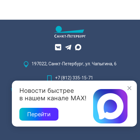
197022, Санкт-Петербург, ул. Чапыгина, 6
+7 (812) 335-15-71
Новости быстрее
Внимание! Отдельные видеоматериалы, размещенные на настоящем
сайте, могут содержать информацию, предназначенную для лиц,
в нашем канале MAX!
достигших 18 лет.
Перейти