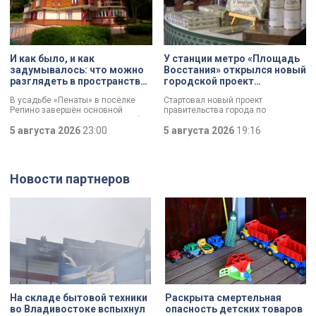
время визита на одно из
пострадавших предприятий.
Компания шьет экипировку для
спортсменов и крупных
корпораций. Производитель
спортивной одежды потерял товар
И как было, и как
У станции метро «Площадь
почти на 10 миллионов рублей.
задумывалось: что можно
Восстания» открылся новый
разглядеть в пространствах
городской проект
усадьбы «Пенаты»
«Петербургский сувенир»
В усадьбе «Пенаты» в посёлке
Стартовал новый проект
Репино завершён основной
правительства города по
комплекс реставрационных работ.
поддержке производителей —
И впервые за 60 лет в музее
5 августа 2026
23:00
«Петербургский сувенир». Его
5 августа 2026
19:16
готовы показать свободные от
задача — помочь локальным
экспонатов пространства, которые
брендам выйти на широкий рынок
хранят подлинный замысел
и стимулировать развитие
художника. Для посетителей это
креативной экономики, доля
Новости партнеров
редкая возможность увидеть не
которой уже составляет почти 5%
только как было, но и как
валового регионального продукта.
задумывалось. Это и
Где открылась первая торговая
пространственная логика,
площадка проекта и кто стал его
пропорции, соотношения света и
участником?
объема, а также назначение
комнат. Как отметил губернатор
Александр Беглов, все
реставрационные работы в
«Пенатах» проводились под
строгим контролем специалистов
КГИОП.
На складе бытовой техники
Раскрыта смертельная
во Владивостоке вспыхнул
опасность детских товаров