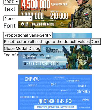
Text Edge Style
Font Family
Reset
restore all settings to the default values
Done
Close Modal Dialog
End of dialog window.