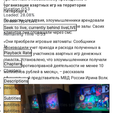
/
организации азартных игр на территории
Duration
0:53
Петербурга.
Loaded
:
28.08%
По версии следствия, злоумышленники арендовали
Stream Type
LIVE
помещения и оборудовали там игровые залы. Своих
Seek to live, currently behind live
LIVE
клиентов они оповещали через смс.
Remaining Time
-
0:53
«Они приобрели игровые автоматы. Сообщники
1x
производили учет прихода и расхода полученных в
Playback Rate
виде ставок от участников азартных игр денежных
средств, Установлено, что злоумышленники получали
Chapters
от своей противоправной деятельности не менее 10
Chapters
миллионов рублей в месяц», – рассказала
официальный представитель МВД России Ирина Волк.
Descriptions
descriptions off
, selected
Subtitles
subtitles settings
, opens subtitles settings dialog
subtitles off
, selected