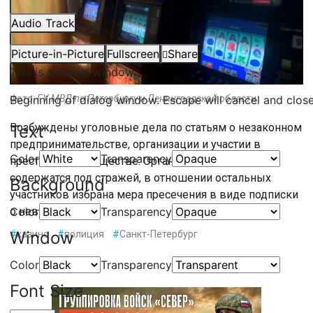
Audio Track
Picture-in-Picture
Fullscreen
Share
This is a modal window.
Beginning of dialog window. Escape will cancel and clos
Фото: ГУ МВД по Петербургу и Ленинградской области
Возбуждены уголовные дела по статьям о незаконном
Text
предпринимательстве, организации и участии в
Color
Transparency
преступном сообществе. Организаторы группы
содержатся под стражей, в отношении остальных
Background
участников избрана мера пресечения в виде подписки
Color
Transparency
о невыезде.
Window
#
казино
#
полиция
#
Санкт-Петербург
Color
Transparency
Font Size