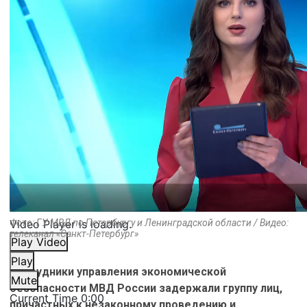
Video Player is loading.
Фото: ГУ МВД по Петербургу и Ленинградской области / Видео:
телеканал «Санкт-Петербург»
Play Video
Play
Сотрудники управления экономической
Mute
безопасности МВД России задержали группу лиц,
Current Time
0:00
причастных к незаконному проведению и