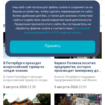
Наш веб-сайт использует файлы cookie и сохраняет их на
Вашем устройстве, чтобы сделать перемещения по сайту
более удобными для Вас, а также для анализа статистики
сайта и содействия нашей маркетинговой деятельности.
Продолжая просмотр этого сайта, Вы соглашаетесь на
Репортаж
Ещё
обработку файлов cookie в соответствии с
Политикой
использования АО «ГАТР» файлов cookie
.
Принять
В Петербурге проходит
Кирилл Поляков посетил
всероссийский турнир по
предприятие, которое
следж-хоккею
производит экипировку для
спортсменов
В Санкт-Петербурге проходит
Власти Петербурга поддержат
всероссийский турнир по следж-
предпринимателей, чей бизнес
хоккею. Призёры получат не
пострадал от крупных пожаров на
только медали, но и возможность
5 августа 2026
23:38
складах маркетплейсов.
5 августа 2026
23:05
в следующем сезоне стать
Разработать специальный пакет
участниками чемпионата России
мер правительству города поручил
«Лиги героев».
губернатор Александр Беглов.
Сегодня об этом заявил вице-
губернатор Кирилл Поляков, во